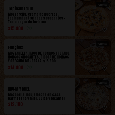
Nuevo
TopinamTrufff
Mozzarella, crema de puerros,
topinambur trufados y crocantes +
Trufa negra de invierno.
$
15.900
Nuevo
Fungilux
MOZZARELLA, RAGÚ DE HONGOS TRUFADO,
HONGOS CROCANTES, RICOTA DE HONGOS
Y ORÉGANO MEJORANA. $15.900
$
14.900
Nuevo
NDUJA Y MIEL
Mozarella, nduja hecha en casa,
parmesano y miel. Dulce y picante!
$
12.100