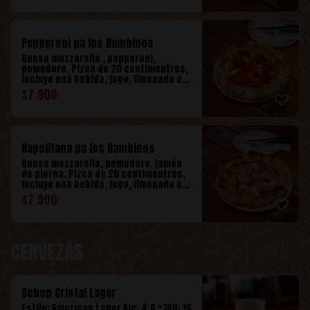
Pepperoni pa los Bambinos
Queso mozzarella , pepperoni,
pomodoro. Pizca de 20 centimentros,
incluye una bebida, jugo, limonada o
agua mineral.
$
7.900
Napolitana pa los Bambinos
Queso mozzarella, pomodoro, jamón
de pierna. Pizca de 20 centimentros,
incluye una bebida, jugo, limonada o
agua mineral.
$
7.900
CERVEZAS
Schop Cristal Lager
Estilo: American Lager Alc: 4.6 ° IBU: 16