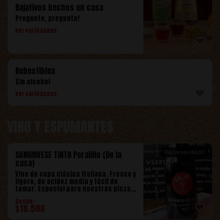
Bajativos hechos en casa
Pregunte, pregunte!
Ver variedades
Bebestibles
Sin alcohol
Ver variedades
VINO Y ESPUMANTES
SANGIOVESE TINTO Peralillo (De la
Recomendado
casa)
Vino de cepa clásica italiana. Fresco y
ligero, de acidez media y fácil de
tomar. Especial para nuestras piczas
que tengan algo de carne como la
Desde:
Doble Pepperoni. Por copa es un
$
18.500
cuarto de botella. SANGIOVESE TINTO
Peralillo, Colchagua , 2023.