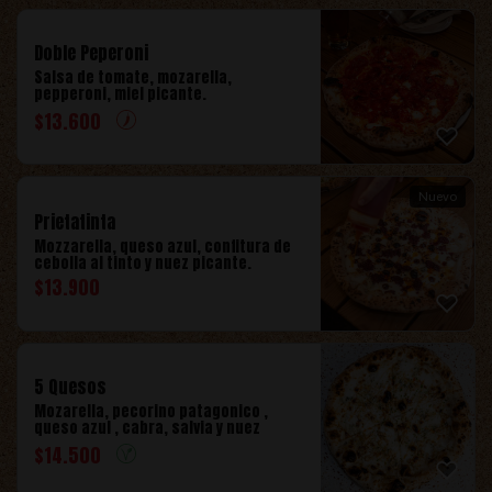
Doble Peperoni
Salsa de tomate, mozarella,
pepperoni, miel picante.
$
13.600
Nuevo
Prietatinta
Mozzarella, queso azul, confitura de
cebolla al tinto y nuez picante.
$
13.900
5 Quesos
Mozarella, pecorino patagonico ,
queso azul , cabra, salvia y nuez
$
14.500