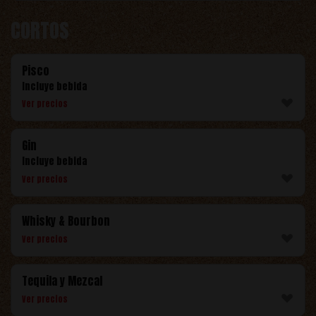
CORTOS
Pisco
Incluye bebida
Ver precios
Gin
Incluye bebida
Ver precios
Whisky & Bourbon
Ver precios
Tequila y Mezcal
Ver precios