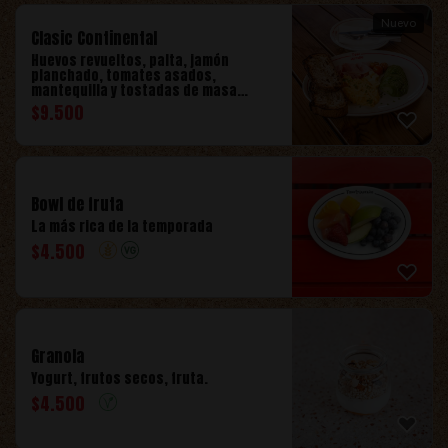
Nuevo
Clasic Continental
Huevos revueltos, palta, jamón
planchado, tomates asados,
mantequilla y tostadas de masa
madre.
$
9.500
Bowl de fruta
La más rica de la temporada
$
4.500
Granola
Yogurt, frutos secos, fruta.
$
4.500