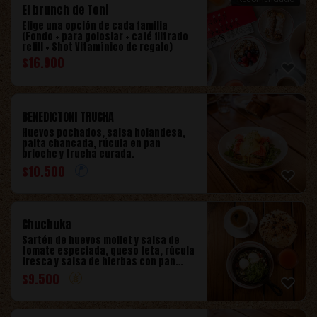
El brunch de Toni
Elige una opción de cada familia
(Fondo + para golosiar + café filtrado
refill + Shot Vitamínico de regalo)
$
16.900
BENEDICTONI TRUCHA
Huevos pochados, salsa holandesa,
palta chancada, rúcula en pan
brioche y trucha curada.
$
10.500
Chuchuka
Sartén de huevos mollet y salsa de
tomate especiada, queso feta, rúcula
fresca y salsa de hierbas con pan
cachetón.
$
9.500