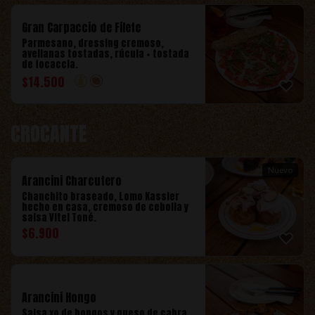
Gran Carpaccio de Filete
Parmesano, dressing cremoso,
avellanas tostadas, rúcula + tostada
de focaccia.
$
14.500
CROCANTE
Nuevo
Arancini Charcutero
Chanchito braseado, Lomo Kassler
hecho en casa, cremoso de cebolla y
salsa Vitel Toné.
$
6.900
Arancini Hongo
Salsa xo de hongos y queso de cabra