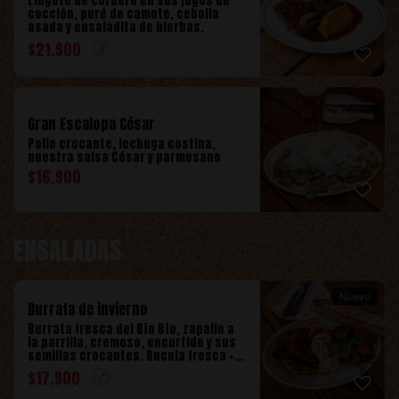
Lingote de cordero en sus jugos de
cocción, puré de camote, cebolla
asada y ensaladita de hierbas.
$
21.900
Gran Escalopa César
Pollo crocante, lechuga costina,
nuestra salsa César y parmesano
$
16.900
ENSALADAS
Nuevo
Burrata de invierno
Burrata fresca del Bío Bío, zapallo a
la parrilla, cremoso, encurtido y sus
semillas crocantes. Rucula fresca +
tostadas focaccia
$
17.900