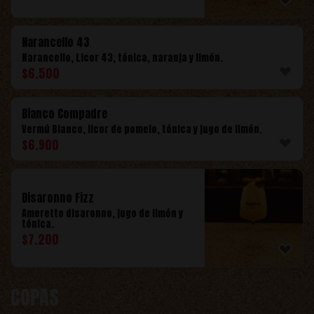
Narancello 43
Narancello, Licor 43, tónica, naranja y limón.
$
6.500
Bianco Compadre
Vermú Bianco, licor de pomelo, tónica y jugo de limón.
$
6.900
Disaronno Fizz
Ameretto disaronno, jugo de limón y
tónica.
$
7.200
COPAS