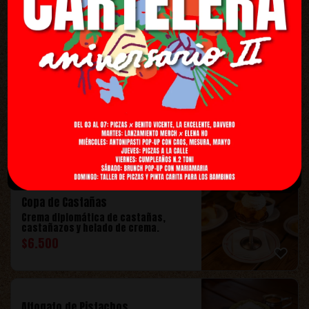
Receta clásica de la Nonna Renata.
Servido a la mesa!
$
6.900
Ferrari Rochette
Helado mascarpone, nutella hecha en
casa, barquillo y avellanas tostadas.
$
6.400
Nuevo
Copa de Castañas
Crema diplomática de castañas,
castañazos y helado de crema.
$
6.500
Affogato de Pistachos