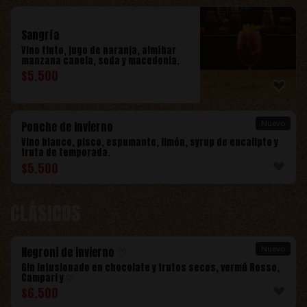
Sangría
Vino tinto, jugo de naranja, almíbar
manzana canela, soda y macedonia.
$
5.500
Ponche de Invierno
Nuevo
Vino blanco, pisco, espumante, limón, syrup de eucalipto y
fruta de temporada.
$
5.500
CLÁSICOS
Negroni de invierno ♡
Nuevo
Gin infusionado en chocolate y frutos secos, vermú Rosso,
Campari y ♡
$
6.500