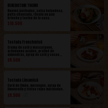
BENEDICTONI TOCINO
Huevos pochados, salsa holandesa,
palta chancada, rúcula en pan
brioche y tocino de la casa.
$
10.500
Tostada Frenchmisú
Crema de café y mascarpone,
arándanos asados, praliné de
almendras, syrup de café y cacao
amargo
$
9.500
Tostada Limamisú
Curd de limón, merengue, syrup de
limoncello y frutos rojos marinados.
$
9.500