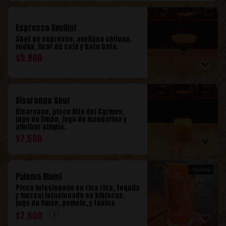
Espresso Avellini
Shot de espresso, avellana chilena,
vodka, licor de café y bate bate.
$
5.900
Disaronno Sour
Disaronno, pisco Alto del Carmen,
jugo de limón, jugo de mandarina y
almíbar simple.
$
7.500
Nuevo
Paloma Mami
Pisco infusionado en rica rica, tequila
y mezcal infusionado en hibiscus,
jugo de limón, pomelo, y tónica
$
7.500