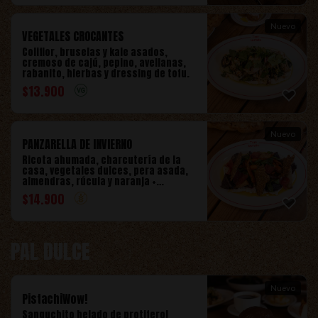
Nuevo
VEGETALES CROCANTES
Coliflor, bruselas y kale asados,
cremoso de cajú, pepino, avellanas,
rabanito, hierbas y dressing de tofu.
$
13.900
Nuevo
PANZARELLA DE INVIERNO
Ricota ahumada, charcutería de la
casa, vegetales dulces, pera asada,
almendras, rúcula y naranja +
crocante de semillas.
$
14.900
PAL DULCE
Nuevo
PistachiWow!
Sanguchito helado de protiferol