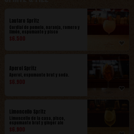
Lautaro Spritz
Cordial de pomelo, naranja, romero y
limón, espumante y pisco
$
6.500
Aperol Spritz
Aperol, espumante brut y soda.
$
6.900
Limoncello Spritz
Limoncello de la casa, pisco,
espumante brut y ginger ale
$
6.900