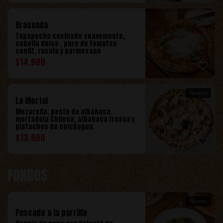
Braseada
Tapapecho cocinado suavemente,
cebolla dulce , pure de tomates
confit, rucula y parmesano
$
14.900
Nuevo
La Mortal
Mozarella, pesto de albahaca,
mortadela Chilena, albahaca fresca y
pistachos de colchagua.
$
13.900
FONDOS
Nuevo
Pescado a la parrilla