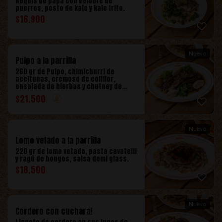
Ñoquis de papa con Velouté de
puerros, pesto de kale y kale frito.
$
16.900
Nuevo
Pulpo a la parrilla
260 gr de Pulpo, chimichurri de
aceitunas, cremoso de coliflor,
ensalada de hierbas y chutney de
peras.
$
21.500
Nuevo
Lomo vetado a la parrilla
220 gr de lomo vetado, pasta cavatelli
y ragú de hongos, salsa demi glass.
$
18.500
Nuevo
Cordero con cuchara!