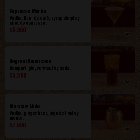
Espresso Martini
Vodka, licor de café, syrup simple y
shot de espresso.
$
5.900
Negroni Americano
Campari, gin, vermouth y soda.
$
5.500
Moscow Mule
Vodka, ginger beer, jugo de limón y
menta.
$
7.500