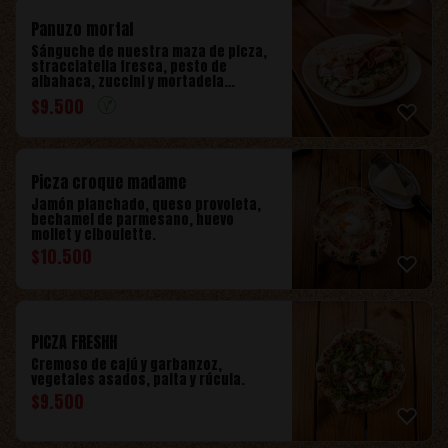
Panuzo mortal
Sánguche de nuestra maza de picza,
stracciatella fresca, pesto de
albahaca, zuccini y mortadela
chilena.
$
9.500
Picza croque madame
Jamón planchado, queso provoleta,
bechamel de parmesano, huevo
mollet y ciboulette.
$
10.500
PICZA FRESHH
Cremoso de cajú y garbanzoz,
vegetales asados, palta y rúcula.
$
9.500