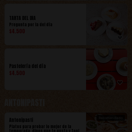
TARTA DEL DÍA
Pregunta por la del día
$
4.500
Pastelería del día
$
4.500
ANTONIPASTI
Recomendado
Antonipasti
Platos para probar lo mejor de la
temporada, dinos que te gusta y Toni