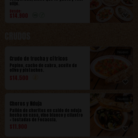
elije.
Desde:
$
14.900
CRUDOS
Nuevo
Crudo de trucha y cítricos
Pepino, cacho de cabra, aceite de
oliva y pistachos.
$
14.500
Nuevo
Choros y Nduja
Pailón de choritos en caldo de nduja
hecha en casa, vino blanco y cilantro
+ tostadas de Focaccia.
$
11.900