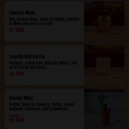
London Mule
Gin, ginger beer, jugo de limón, similar
al Moscow pero con gin.
$
7.500
Tequila Margarita
Tequila, triple sec, jugo de limón, sal
en el borde del vaso.
$
6.900
Bloody Mary
Vodka, jugo de tomate, limón, salsa
inglesa, tabasco, sal y pimienta.
Desde:
$
5.900