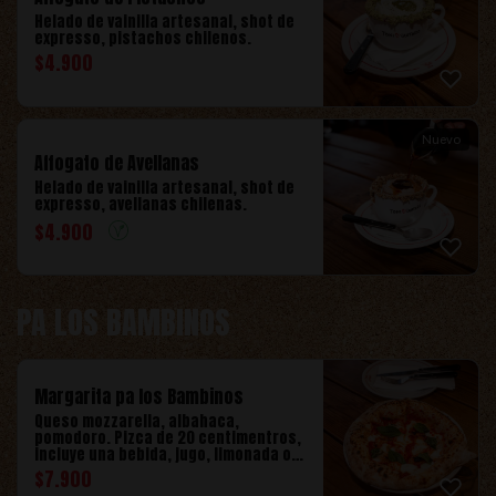
Helado de vainilla artesanal, shot de
expresso, pistachos chilenos.
$
4.900
Nuevo
Affogato de Avellanas
Helado de vainilla artesanal, shot de
expresso, avellanas chilenas.
$
4.900
PA LOS BAMBINOS
Margarita pa los Bambinos
Queso mozzarella, albahaca,
pomodoro. Pizca de 20 centimentros,
incluye una bebida, jugo, limonada o
agua mineral.
$
7.900