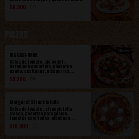
$
6.900
PICZAS
Nuevo
BIG CASI-NARA
Salsa de tomate, ajo confit ,
berenjena encurtida, pimenton
asado, aceitunas, alcaparras,
albahaca , oregano, cremoso de caju
$
9.900
y merkén.
Margaret Stracciatella
Salsa de tomate , stracciatella
fresca, pecorino patagónico,
tomates confitados, albahaca,
orégano y limón.
$
10.900