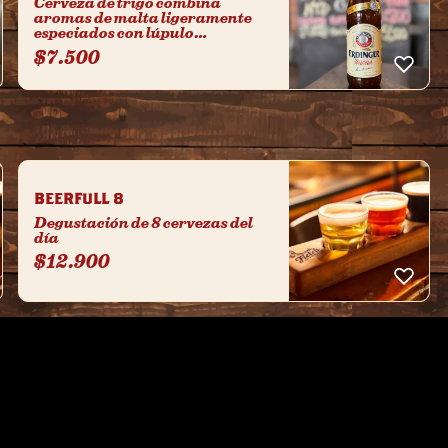
Cerveza de trigo combina
aromas de malta ligeramente
especiados con lúpulo
ligeramente amargo, notas
$
7.500
afrutadas y un sabor fresco
BEERFULL 8
Degustación de 8 cervezas del
día
$
12.900