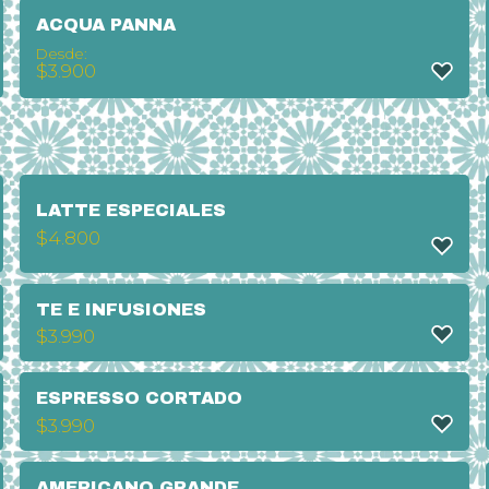
ACQUA PANNA
Desde:
$
3.900
LATTE ESPECIALES
$
4.800
TE E INFUSIONES
$
3.990
ESPRESSO CORTADO
$
3.990
AMERICANO GRANDE