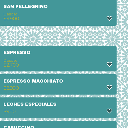
SAN PELLEGRINO
Desde:
$
3.900
ESPRESSO
Desde:
$
2.700
ESPRESSO MACCHIATO
$
2.990
LECHES ESPECIALES
$
900
CAPUCCINO