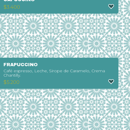
$
3.400
FRAPUCCINO
Café espresso, Leche, Sirope de Caramelo, Crema
Chantilly.
$
5.200