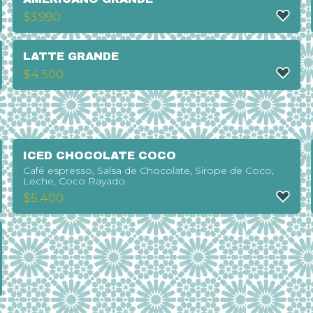
$
3.990
LATTE GRANDE
$
4.500
ICED CHOCOLATE COCO
Café espresso, Salsa de Chocolate, Sirope de Coco,
Leche, Coco Rayado.
$
5.400