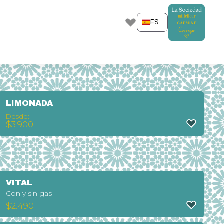
ES
LIMONADA
Desde:
$
3.900
VITAL
Con y sin gas
$
2.490