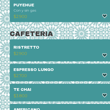
PUYEHUE
Con y sin gas
$
2.900
CAFETERIA
RISTRETTO
$
2.900
ESPRESSO LUNGO
$
2.700
TE CHAI
$
3.800
AMERICANO