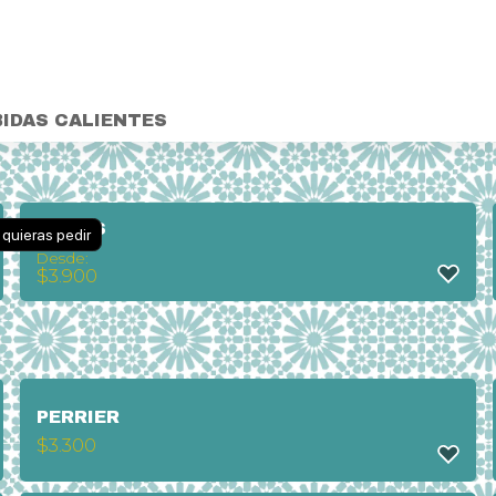
BIDAS CALIENTES
JUGOS
 quieras pedir
Desde:
$
3.900
PERRIER
$
3.300