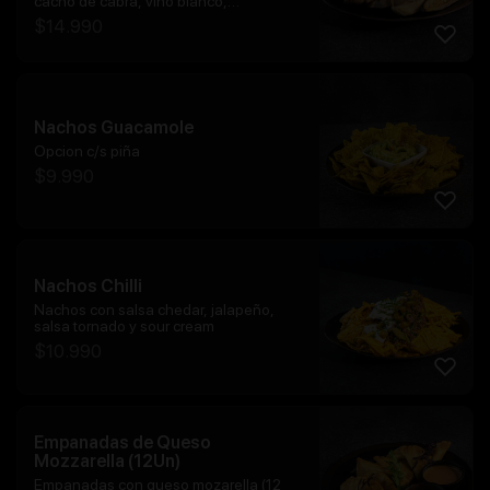
cacho de cabra, vino blanco,
acompañado de tostadas
$
14.990
Nachos Guacamole
Opcion c/s piña
$
9.990
Nachos Chilli
Nachos con salsa chedar, jalapeño,
salsa tornado y sour cream
$
10.990
Empanadas de Queso
Mozzarella (12Un)
Empanadas con queso mozarella (12