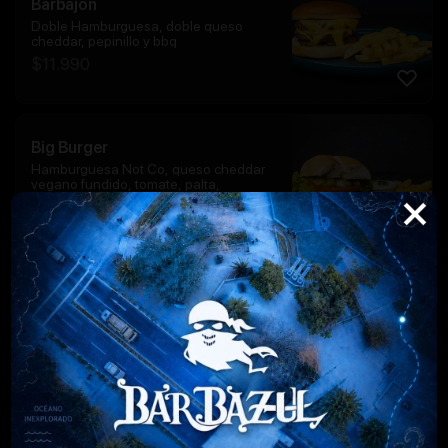
Barbajon
Doble Hamburguesa, doble queso
cheddar, pepinillo y bbq
$
11.990
Big Burger
Hamburguesa Not Co, queso cheddar
vegano fundido, tomate, palta,
pepinillo, cebolla caramelizada, not
mayo en marraqueta
$
12.990
Barbazul
Elige churrasco o pollo a la plancha,
tocino, champiñones salteados y queso
fundido
$
11.990