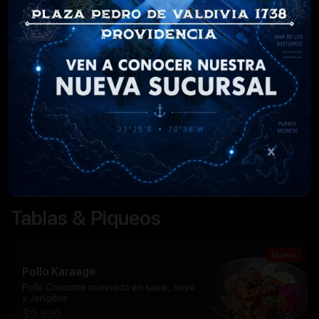
Churrasco Pirata
Churrasco a la plancha, palta, tomate,
lechuga, cebolla frita y mayonesa
$
11.990
Barbamechada
Mechada casera, tomate, palta,
mayonesa y queso fundido.
$
11.990
Tablas & Piqueos
Nuevo
Pollo Karaage
Pollo Crocante marinado en sake , soya
y Jengibre
$
9.990