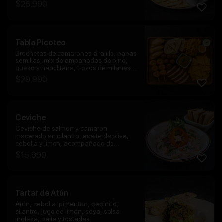
$
26.990
Tabla Picoteo
Brochetas de camarones al ajillo, papas
semillas, mix de empanadas de pino,
queso y napolitana, trozos de milanesa
de pollo, papas fritas con salsa de
$
29.990
queso y nachos con guacamole.
Ceviche
Ceviche de salmon y camaron
macerado en cilantro, aceite de oliva,
cebolla y limon, acompañado de
tostadas
$
15.990
Tartar de Atún
Atún, cebolla, pimenton, pepinillo,
cilantro, jugo de limón, soya, salsa
inglesa, palta y tostadas