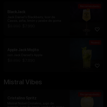
Recomendado
BlackJack
Jack Daniel's Blackberry, licor de
Cassis, piña, limón y jarabe de goma
$
8.990
$
7.990
Nuevo
Apple Jack Mojito
con Jack Daniel's Apple
$
8.890
$
7.890
Mistral Vibes
Recomendado
Cristalino Spritz
Mistral Nobel Cristalino, jugo de
pomelo, jugo de limón, jarabe de goma