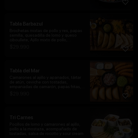
Tabla Barbazul
Brochetas mixtas de pollo y res, papas
semilla, quesadilla de lomo y queso
ciboullete, Ajillo mixto de pollo,
camarón, champiñón, empanadas de
$
29.990
carne y nachos con salsa de queso con
porción de guacamole.
Tabla del Mar
Camarones al ajillo y apanados, tártar
de atún, ceviche con tostadas,
empanadas de camarón, papas fritas,
salsa al olivo y spicy
$
29.990
Tri Carnes
Pocillos de lomo y camarones al ajillo,
pollo a la mostaza, acompañado de
tostadas, salsa de rocotto y sour cream