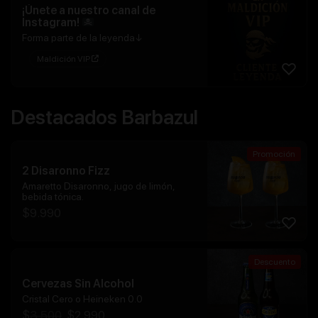
¡Únete a nuestro canal de
Instagram!
Forma parte de la leyenda↓
Maldición VIP
Destacados Barbazul
Promoción
2 Disaronno Fizz
Amaretto Disaronno, jugo de limón,
bebida tónica.
$
9.990
Descuento
Cervezas Sin Alcohol
Cristal Cero o Heineken 0.0
$
3.500
$
2.990