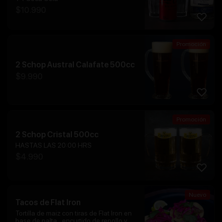
$
10.990
Promoción
2 Schop Austral Calafate 500cc
$
9.990
Promoción
2 Schop Cristal 500cc
HASTAS LAS 20:00 HRS
$
4.990
Nuevo
Tacos de Flat Iron
Tortilla de maiz con tiras de Flat Iron en
base de palta , encurtido de repollo y