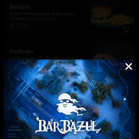
Barbajon
Doble Hamburguesa, doble queso
cheddar, pepinillo y bbq
$
11.990
Big Burger
Hamburguesa Not Co, queso cheddar
vegano fundido, tomate, palta,
pepinillo, cebolla caramelizada, not
mayo en marraqueta
$
12.990
Barbazul
Elige churrasco o pollo a la plancha,
tocino, champiñones salteados y queso
fundido
$
11.990