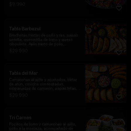
$
9.990
Tabla Barbazul
Brochetas mixtas de pollo y res, papas
semilla, quesadilla de lomo y queso
ciboullete, Ajillo mixto de pollo,
camarón, champiñón, empanadas de
$
29.990
carne y nachos con salsa de queso con
porción de guacamole.
Tabla del Mar
Camarones al ajillo y apanados, tártar
de atún, ceviche con tostadas,
empanadas de camarón, papas fritas,
salsa al olivo y spicy
$
29.990
Tri Carnes
Pocillos de lomo y camarones al ajillo,
pollo a la mostaza, acompañado de