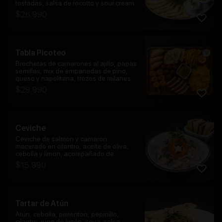
tostadas, salsa de rocotto y sour cream
$
26.990
Tabla Picoteo
Brochetas de camarones al ajillo, papas
semillas, mix de empanadas de pino,
queso y napolitana, trozos de milanesa
de pollo, papas fritas con salsa de
$
29.990
queso y nachos con guacamole.
Ceviche
Ceviche de salmon y camaron
macerado en cilantro, aceite de oliva,
cebolla y limon, acompañado de
tostadas
$
15.990
Tartar de Atún
Atún, cebolla, pimenton, pepinillo,
cilantro, jugo de limón, soya, salsa