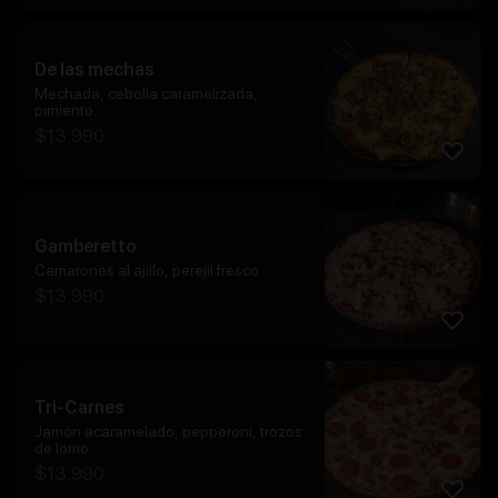
De las mechas
Mechada, cebolla caramelizada,
pimiento.
$
13.990
Gamberetto
Camarones al ajillo, perejil fresco
$
13.990
Tri-Carnes
Jamón acaramelado, pepperoni, trozos
de lomo
$
13.990