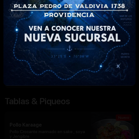
Churrasco Pirata
Churrasco a la plancha, palta, tomate,
lechuga, cebolla frita y mayonesa
$
11.990
Barbamechada
Mechada casera, tomate, palta,
mayonesa y queso fundido.
$
11.990
Tablas & Piqueos
Nuevo
Pollo Karaage
Pollo Crocante marinado en sake , soya
y Jengibre