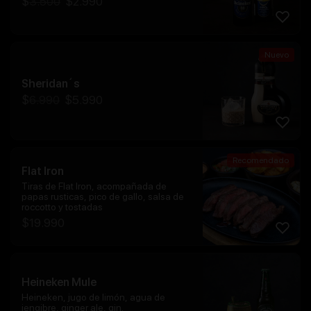
$
3.500
$
2.990
Nuevo
Sheridan´s
$
6.990
$
5.990
Recomendado
Flat Iron
Tiras de Flat Iron, acompañada de
papas rusticas, pico de gallo, salsa de
roccotto y tostadas
$
19.990
Heineken Mule
Heineken, jugo de limón, agua de
jengibre, ginger ale, gin.