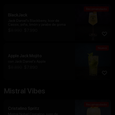
Recomendado
BlackJack
Jack Daniel's Blackberry, licor de
Cassis, piña, limón y jarabe de goma
$
8.990
$
7.990
Nuevo
Apple Jack Mojito
con Jack Daniel's Apple
$
8.890
$
7.890
Mistral Vibes
Recomendado
Cristalino Spritz
Mistral Nobel Cristalino, jugo de