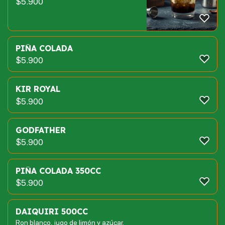
$
5.900
PIÑA COLADA
$
5.900
KIR ROYAL
$
5.900
GODFATHER
$
5.900
PIÑA COLADA 350CC
$
5.900
DAIQUIRI 500CC
Ron blanco, jugo de limón y azúcar.