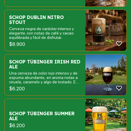
SCHOP DUBLIN NITRO
STOUT
Cerveza negra de carácter intenso y
elegante. con notas de café y cacao
equilibrada y fácil de disfrutar.
$
8.900
SCHOP TÜBINGER IRISH RED
ALE
Una cerveza de color rojo intenso y de
espuma abundante, en aroma notas a
ciruela, caramelo y algo de tostado. En
boca, amargor moderado de carácter
$
6.200
herbal.
SCHOP TÜBINGER SUMMER
ALE
$
6.200