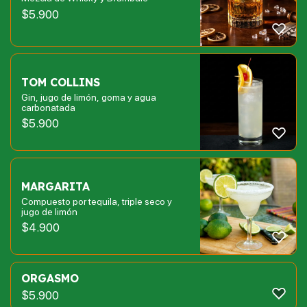
$
5.900
TOM COLLINS
Gin, jugo de limón, goma y agua
carbonatada
$
5.900
MARGARITA
Compuesto por tequila, triple seco y
jugo de limón
$
4.900
ORGASMO
$
5.900