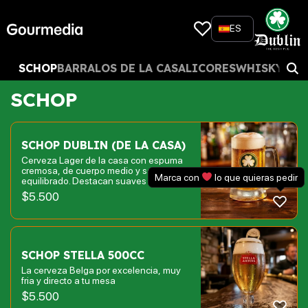
Skip
to
ES
content
SCHOP
BARRA
LOS DE LA CASA
LICORES
WHISKY Y 
SCHOP
SCHOP DUBLIN (DE LA CASA)
Cerveza Lager de la casa con espuma
cremosa, de cuerpo medio y sabor
Marca con
lo que quieras pedir
equilibrado. Destacan suaves notas a
caramelos y malta tostada, con un final
$
5.500
refrescante.
SCHOP STELLA 500CC
La cerveza Belga por excelencia, muy
fria y directo a tu mesa
$
5.500