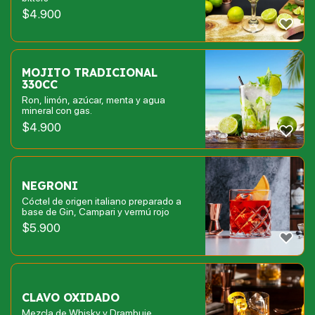
$
4.900
MOJITO TRADICIONAL
330CC
Ron, limón, azúcar, menta y agua
mineral con gas.
$
4.900
NEGRONI
Cóctel de origen italiano preparado a
base de Gin, Campari y vermú rojo
$
5.900
CLAVO OXIDADO
Mezcla de Whisky y Drambuie