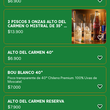
$
6.900
2 PISCOS 3 ONZAS ALTO DEL
CARMEN O MISTRAL DE 35° +
1 BEBIDAS 220 CC Y 1 RED
$
13.900
BULL
ALTO DEL CARMEN 40º
$
6.900
BOU BLANCO 40°
Pisco transparente de 40° Chileno Premium. 100% Uvas de
Moscatel.
$
7.000
ALTO DEL CARMEN RESERVA
$
7.900