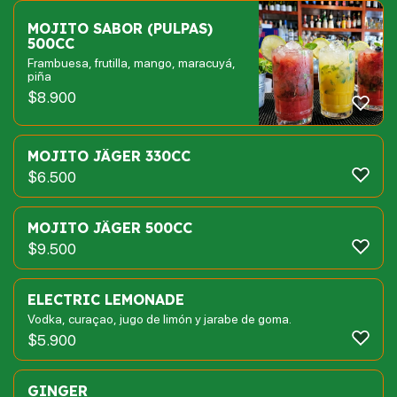
MOJITO SABOR (PULPAS)
500CC
Frambuesa, frutilla, mango, maracuyá,
piña
$
8.900
MOJITO JÄGER 330CC
$
6.500
MOJITO JÄGER 500CC
$
9.500
ELECTRIC LEMONADE
Vodka, curaçao, jugo de limón y jarabe de goma.
$
5.900
GINGER