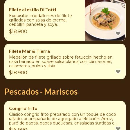
Filete al estilo Di Totti
Exquisitos medallones de filete
grillados con salsa de crema,
cebollín, panceta y soya.
Acompañado de agregado a
$
18.900
elección: Arroz, puré de papas,
ensaladas surtidas, papas duquesas
o papas fritas
Filete Mar & Tierra
Medallón de filete grillado sobre fetuccini hecho en
casa bañado en suave salsa blanca con camarones,
calamares, pulpo y jibia
$
18.900
Pescados - Mariscos
Congrio frito
Clásico congrio frito preparado con un toque de coco
rallado, acompañado de agregado a elección: Arroz,
puré de papas, papas duquesas, ensaladas surtidas o
papas fritas
$
16.900