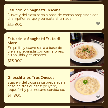
Fetuccini o Spaghetti Toscana
Suave y deliciosa salsa a base de crema preparada con
champiñones, ajo y panceta ahumada
$
13.900
Fetuccini o Spaghetti Fruto di
Mare
Exquisita y suave salsa a base de
crema preparada con camarones,
pulpo, jibia y calamares
$
13.900
Gnocchi a los Tres Quesos
Suave y deliciosa salsa preparada a
base de tres quesos: gruyere,
roquefort y parmesano servida con
gnocchis hechos en casa
$
11.900