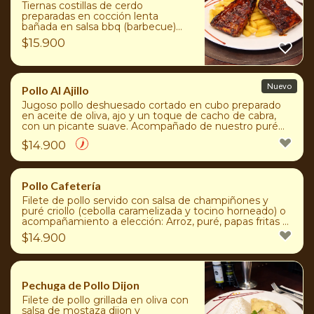
Tiernas costillas de cerdo
preparadas en cocción lenta
bañada en salsa bbq (barbecue)
acompañado de agregado a
$
15.900
elección: Arroz, puré de papas,
ensaladas surtidas, papas duquesas
o papas fritas
Nuevo
Pollo Al Ajillo
Jugoso pollo deshuesado cortado en cubo preparado
en aceite de oliva, ajo y un toque de cacho de cabra,
con un picante suave. Acompañado de nuestro puré
criollo, preparado con cebolla caramelizada, tocino y un
$
14.900
toque de merkén, o elige entre arroz, puré de papas,
ensaladas surtidas, papas duquesas o papas fritas.
Pollo Cafetería
Filete de pollo servido con salsa de champiñones y
puré criollo (cebolla caramelizada y tocino horneado) o
acompañamiento a elección: Arroz, puré, papas fritas o
ensalada surtida.
$
14.900
Pechuga de Pollo Dijon
Filete de pollo grillada en oliva con
salsa de mostaza dijon y