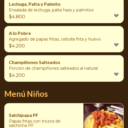
Lechuga, Palta y Palmito
Ensalada de lechuga, palta hass y palmitos
$
4.800
A lo Pobre
Agregado de papas fritas, cebolla frita y huevo
$
4.200
Champiñones Salteados
Porción de champiñones salteados al natural
$
4.200
Menú Niños
Salchipapa PF
Papas fritas con trozos de
salchicha PF