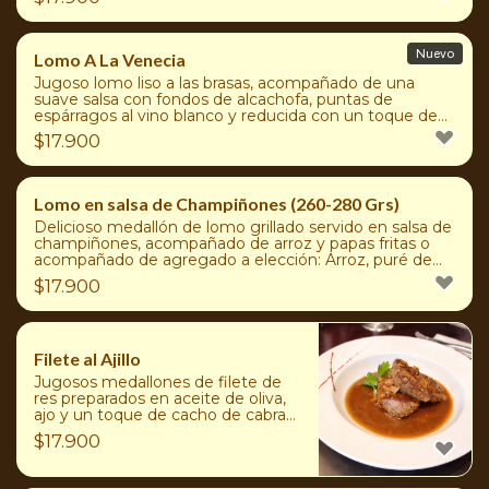
Nuevo
Lomo A La Venecia
Jugoso lomo liso a las brasas, acompañado de una
suave salsa con fondos de alcachofa, puntas de
espárragos al vino blanco y reducida con un toque de
crema, acompañado de papas chauchas.
$
17.900
Lomo en salsa de Champiñones (260-280 Grs)
Delicioso medallón de lomo grillado servido en salsa de
champiñones, acompañado de arroz y papas fritas o
acompañado de agregado a elección: Arroz, puré de
papas, papas duquesas, ensaladas surtidas o papas
$
17.900
fritas
Filete al Ajillo
Jugosos medallones de filete de
res preparados en aceite de oliva,
ajo y un toque de cacho de cabra
(picante suave). Acompañado de
$
17.900
agregado a elección: Arroz, puré
de papas, ensaladas surtidas, papas
duquesas o papas fritas