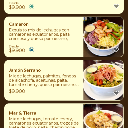
Desde:
$
9.900
Camarón
Exquisito mix de lechugas con
camarones ecuatorianos, palta
cremosa y queso parmesano,
complementado con tomate
Desde:
cherry, pimiento morrón y cebolla
$
9.900
morada, todo realzado con el
aderezo de la casa.
Jamón Serrano
Mix de lechugas, palmitos, fondos
de alcachofa, aceitunas, palta,
tomate cherry, queso parmesano,
jamón serrano y aderezo de la
$
9.900
cafetería
Mar & Tierra
Mix de lechugas, tomate cherry,
camarones ecuatorianos, trozos de
filete de pollo, palta, champiñones,