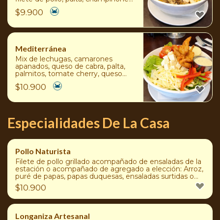
cebolla caramelizada y aderezo de
$
9.900
la cafetería
Mediterránea
Mix de lechugas, camarones
apanados, queso de cabra, palta,
palmitos, tomate cherry, queso
parmesano, pimiento morrón y
$
10.900
aderezo de la cafetería
Especialidades De La Casa
Pollo Naturista
Filete de pollo grillado acompañado de ensaladas de la
estación o acompañado de agregado a elección: Arroz,
puré de papas, papas duquesas, ensaladas surtidas o
papas fritas
$
10.900
Longaniza Artesanal