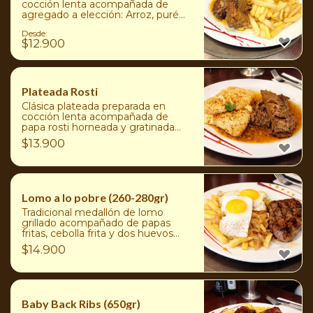
cocción lenta acompañada de
agregado a elección: Arroz, puré
de papas, ensaladas surtidas, papas
Desde:
duquesas o papas fritas
$
12.900
Plateada Rosti
Clásica plateada preparada en
cocción lenta acompañada de
papa rosti horneada y gratinada
con queso mozzarella
$
13.900
Lomo a lo pobre (260-280gr)
Tradicional medallón de lomo
grillado acompañado de papas
fritas, cebolla frita y dos huevos
fritos o acompañado de agregado
$
14.900
a elección: Arroz, puré de papas,
papas duquesas, ensaladas surtidas
o papas fritas
Baby Back Ribs (650gr)