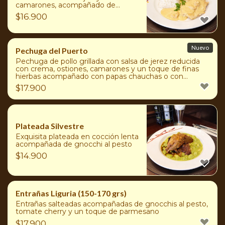
camarones, acompañado de
agregado a elección: Arroz, puré
$
16.900
de papas, papas duquesas,
ensaladas surtidas o papas fritas
Nuevo
Pechuga del Puerto
Pechuga de pollo grillada con salsa de jerez reducida
con crema, ostiones, camarones y un toque de finas
hierbas acompañado con papas chauchas o con
agregado a elección: Arroz, Puré de Papas, Papas
$
17.900
Fritas o Ensaladas Surtidas.
Plateada Silvestre
Exquisita plateada en cocción lenta
acompañada de gnocchi al pesto
$
14.900
Entrañas Liguria (150-170 grs)
Entrañas salteadas acompañadas de gnocchis al pesto,
tomate cherry y un toque de parmesano
$
17.900