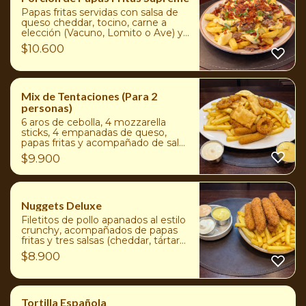
Papas fritas servidas con salsa de
queso cheddar, tocino, carne a
elección (Vacuno, Lomito o Ave) y
un toque de cebollín
$
10.600
Mix de Tentaciones (Para 2
personas)
6 aros de cebolla, 4 mozzarella
sticks, 4 empanadas de queso,
papas fritas y acompañado de salsa
tártara y de ajo
$
9.900
Nuggets Deluxe
Filetitos de pollo apanados al estilo
crunchy, acompañados de papas
fritas y tres salsas (cheddar, tártara
y hot)
$
8.900
Tortilla Española