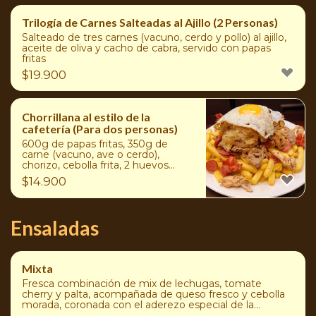
Trilogía de Carnes Salteadas al Ajillo (2 Personas)
Salteado de tres carnes (vacuno, cerdo y pollo) al ajillo,
aceite de oliva y cacho de cabra, servido con papas
fritas
$
19.900
Chorrillana al estilo de la
cafetería (Para dos personas)
600g de papas fritas, 350g de
carne (vacuno, ave o cerdo),
chorizo, cebolla frita, 2 huevos
fritos y salchicha
$
14.900
Ensaladas
Mixta
Fresca combinación de mix de lechugas, tomate
cherry y palta, acompañada de queso fresco y cebolla
morada, coronada con el aderezo especial de la
cafetería.