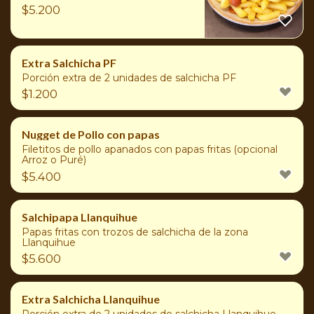
$
5.200
Extra Salchicha PF
Porción extra de 2 unidades de salchicha PF
$
1.200
Nugget de Pollo con papas
Filetitos de pollo apanados con papas fritas (opcional
Arroz o Puré)
$
5.400
Salchipapa Llanquihue
Papas fritas con trozos de salchicha de la zona
Llanquihue
$
5.600
Extra Salchicha Llanquihue
Porción extra de 2 unidades de salchicha Llanquihue