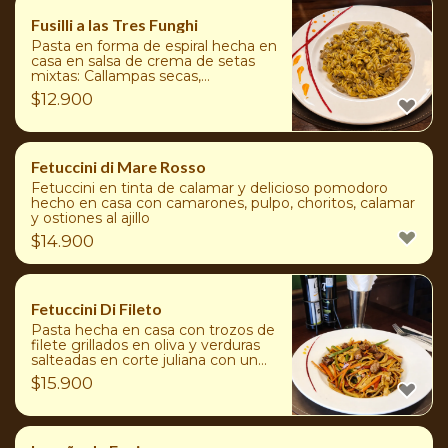
Fusilli a las Tres Funghi
Pasta en forma de espiral hecha en
casa en salsa de crema de setas
mixtas: Callampas secas,
Portobello y Ostra
$
12.900
Fetuccini di Mare Rosso
Fetuccini en tinta de calamar y delicioso pomodoro
hecho en casa con camarones, pulpo, choritos, calamar
y ostiones al ajillo
$
14.900
Fetuccini Di Fileto
Pasta hecha en casa con trozos de
filete grillados en oliva y verduras
salteadas en corte juliana con un
toque de soya
$
15.900