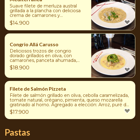
Suave filete de merluza austral
grillada a la plancha con deliciosa
crema de camarones y
champiñones con un toque de
$
14.900
queso parmesano acompañado de
agregado a elección: Arroz, puré
de papas, papas duquesas,
ensaladas surtidas o papas fritas
Congrio Allá Carusso
Deliciosos trozos de congrio
dorado grillados en oliva, con
camarones, panceta ahumada,
crema y bocaditos de palta.
$
18.900
Agregado a elección: Arroz, puré
de papas, papas duquesas,
ensaladas surtidas o papas fritas
Filete de Salmón Pizzeta
Filete de salmón grillado en oliva, cebolla caramelizada,
tomate natural, orégano, pimienta, queso mozarella
gratinado al horno. Agregado a elección: Arroz, puré de
papas, papas duquesas, ensaladas surtidas o papas
$
17.900
fritas
Pastas