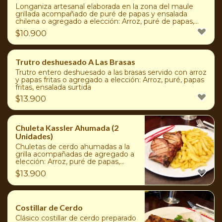
Longaniza artesanal elaborada en la zona del maule
grillada acompañado de puré de papas y ensalada
chilena o agregado a elección: Arroz, puré de papas,
papas duquesas, ensaladas surtidas o papas fritas
$
10.900
Trutro deshuesado A Las Brasas
Trutro entero deshuesado a las brasas servido con arroz
y papas fritas o agregado a elección: Arroz, puré, papas
fritas, ensalada surtida
$
13.900
Chuleta Kassler Ahumada (2
Unidades)
Chuletas de cerdo ahumadas a la
grilla acompañadas de agregado a
elección: Arroz, puré de papas,
papas duquesas, ensaladas surtidas
$
13.900
o papas fritas
Costillar de Cerdo
Clásico costillar de cerdo preparado