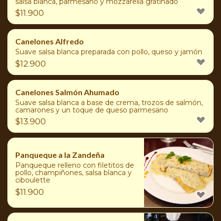
salsa blanca, parmesano y mozzarella gratinado
$
11.900
Canelones Alfredo
Suave salsa blanca preparada con pollo, queso y jamón
$
12.900
Canelones Salmón Ahumado
Suave salsa blanca a base de crema, trozos de salmón,
camarones y un toque de queso parmesano
$
13.900
Panqueque a la Zandeña
Panqueque relleno con filetitos de
pollo, champiñones, salsa blanca y
ciboulette
$
11.900