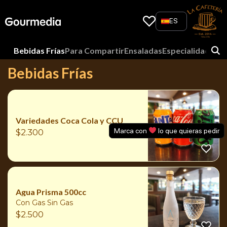
Skip
to
ES
content
Bebidas Frías
Para Compartir
Ensaladas
Especialidades D
Bebidas Frías
Variedades Coca Cola y CCU
Marca con
lo que quieras pedir
$
2.300
Agua Prisma 500cc
Con Gas Sin Gas
$
2.500