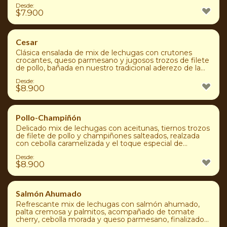
Desde:
$
7.900
Cesar
Clásica ensalada de mix de lechugas con crutones
crocantes, queso parmesano y jugosos trozos de filete
de pollo, bañada en nuestro tradicional aderezo de la
cafetería.
Desde:
$
8.900
Pollo-Champiñón
Delicado mix de lechugas con aceitunas, tiernos trozos
de filete de pollo y champiñones salteados, realzada
con cebolla caramelizada y el toque especial de
nuestro aderezo de la casa.
Desde:
$
8.900
Salmón Ahumado
Refrescante mix de lechugas con salmón ahumado,
palta cremosa y palmitos, acompañado de tomate
cherry, cebolla morada y queso parmesano, finalizado
con nuestro aderezo especial.