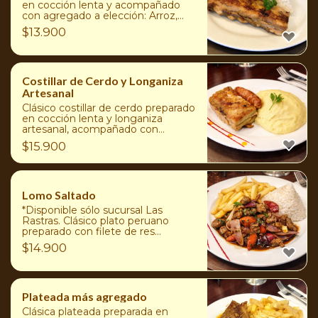
en cocción lenta y acompañado
con agregado a elección: Arroz,
puré de papas, papas duquesas,
$
13.900
ensaladas surtidas o papas fritas
Costillar de Cerdo y Longaniza
Artesanal
Clásico costillar de cerdo preparado
en cocción lenta y longaniza
artesanal, acompañado con
agregado a elección: Arroz, puré
$
15.900
de papas, papas duquesas,
ensaladas surtidas o papas fritas
Lomo Saltado
*Disponible sólo sucursal Las
Rastras. Clásico plato peruano
preparado con filete de res
salteada al wok y servido con arroz
$
14.900
y papas fritas
Plateada más agregado
Clásica plateada preparada en