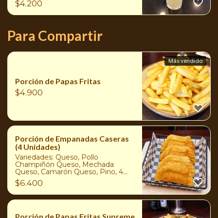
$
4.200
Para Compartir
Más vendido
Porción de Papas Fritas
$
4.900
Porción de Empanadas Caseras
(4 Unidades)
Variedades: Queso, Pollo
Champiñón Queso, Mechada
Queso, Camarón Queso, Pino, 4
Quesos (Azul, Cheddar, Parmesano
$
6.400
y Gouda).
Porción de Papas Fritas Supreme