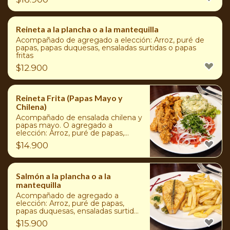
Reineta a la plancha o a la mantequilla
Acompañado de agregado a elección: Arroz, puré de
papas, papas duquesas, ensaladas surtidas o papas
fritas
$
12.900
Reineta Frita (Papas Mayo y
Chilena)
Acompañado de ensalada chilena y
papas mayo. O agregado a
elección: Arroz, puré de papas,
papas duquesas, ensaladas surtidas
$
14.900
o papas fritas
Salmón a la plancha o a la
mantequilla
Acompañado de agregado a
elección: Arroz, puré de papas,
papas duquesas, ensaladas surtidas
o papas fritas
$
15.900