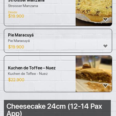
Stroisser Manzana
Stroisser Manzana
Desde:
$
19.900
Pie Maracuyá
Pie Maracuyá
$
19.900
Kuchen de Toffee – Nuez
Kuchen de Toffee - Nuez
$
22.900
Cheesecake 24cm (12-14 Pax
App)