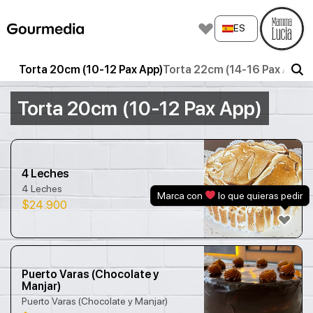
Skip
to
ES
content
Torta 20cm (10-12 Pax App)
Torta 22cm (14-16 Pax App)
K
Torta 20cm (10-12 Pax App)
4 Leches
4 Leches
Marca con
lo que quieras pedir
$
24.900
Puerto Varas (Chocolate y
Manjar)
Puerto Varas (Chocolate y Manjar)