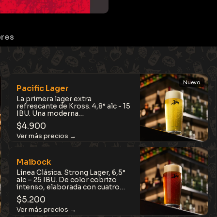
bres
Nuevo
Pacific Lager
La primera lager extra
refrescante de Kross. 4,8° alc - 15
IBU. Una moderna
reinterpretación del estilo
$
4.900
californiano con el sello Kross:
más frutal, más cítrica y con un
sutil toque de sal de mar. Ligera,
aromática y extraordinariamente
fácil de disfrutar.
Maibock
Línea Clásica. Strong Lager, 6,5°
alc – 25 IBU. De color cobrizo
intenso, elaborada con cuatro
tipos de maltas que aportan
$
5.200
cuerpo, suavidad y notas a
caramelo tostado. Cálida,
compleja pero equilibrada, ideal