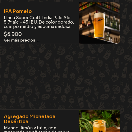
Compleja pero
sorprendentemente fácil de
IPA Pomelo
tomar.
Línea Super Craft. India Pale Ale
5,7° alc – 45 IBU. De color dorado,
cuerpo medio y espuma sedosa,
con notas tropicales a mango,
$
5.900
piña y maracuyá,
complementadas por el dulzor
cítrico del jugo de pomelo.
Jugosa, equilibrada y refrescante.
Agregado Michelada
Desértica
Mango, limón y tajín, con