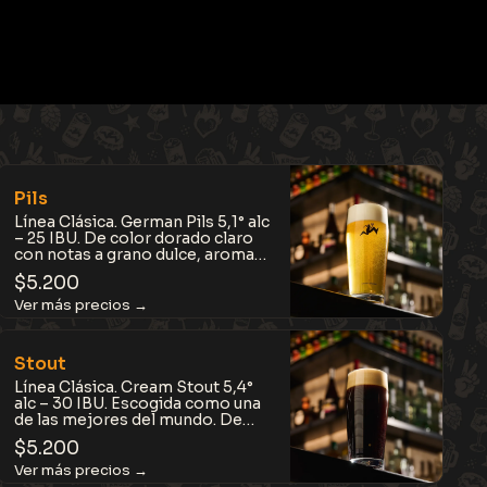
Pils
Línea Clásica. German Pils 5,1° alc
– 25 IBU. De color dorado claro
con notas a grano dulce, aromas
florales y cítricos, de lúpulos
$
5.200
nobles que combinan amargor
balanceado y aroma.
Refrescante, balanceada y con
personalidad.
Stout
Línea Clásica. Cream Stout 5,4°
alc – 30 IBU. Escogida como una
de las mejores del mundo. De
color negro con tonos rubí
$
5.200
profundo y cuerpo medio. Con
notas a chocolate amargo, café
tostado, cacao y frutos secos.