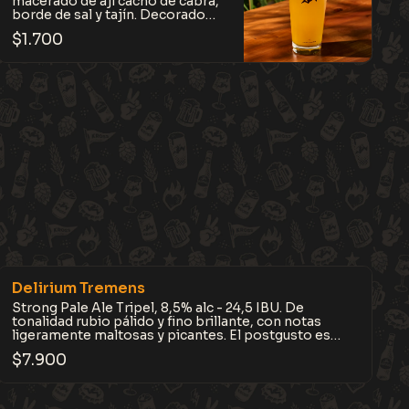
macerado de ají cacho de cabra,
borde de sal y tajín. Decorado
con una gomita de mango casera.
$
1.700
Refrescante, frutal y con el
picante justo. Perfecta para la
sed.
Delirium Tremens
Strong Pale Ale Tripel, 8,5% alc - 24,5 IBU. De
tonalidad rubio pálido y fino brillante, con notas
ligeramente maltosas y picantes. El postgusto es
fuerte, largo y seco amargo.
$
7.900