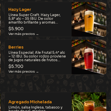
para tardes frías.
Hazy Lager
Línea Super Craft. Hazy Lager,
5,8° alc – 35 IBU. De color
amarillo brillante y aromas
tropicales, con notas a piña,
$
5.900
mango, maracuyá, coco y
durazno. Sedosa, cremosa,
refrescante y fácil de tomar.
Berries
Línea Especial. Ale Frutal 5,4° alc
– 12 IBU. Su color rojizo proviene
de jugos naturales de frutos
rojos que aportan aroma y una
$
5.700
acidez fresca y sutil, que equilibra
su dulzor. Refrescante, liviana y de
textura suave.
Agregado Michelada
Limón, salsa inglesa, tabasco y