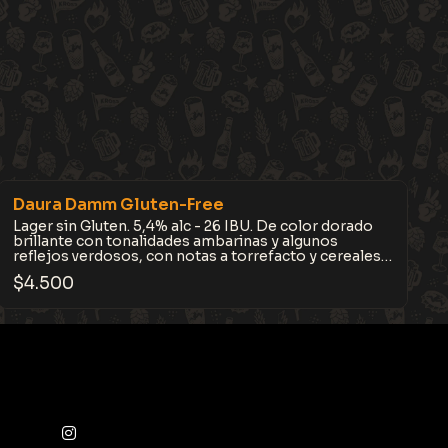
Daura Damm Gluten-Free
Lager sin Gluten. 5,4% alc - 26 IBU. De color dorado
brillante con tonalidades ambarinas y algunos
reflejos verdosos, con notas a torrefacto y cereales
tostados. Su espuma, de color crudo y de larga
$
4.500
presencia. Fresca y con personalidad.