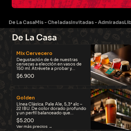
De La Casa
Mis - Cheladas
Invitadas - Admiradas
Li
De La Casa
Mix Cervecero
Degustación de 4 de nuestras
cervezas a elección en vasos de
150 ml. Atrévete a probar y
disfruta toda nuestra calidad
$
6.900
artesanal.
Golden
Línea Clásica. Pale Ale, 5,3° alc –
22 IBU. De color dorado profundo
y un perfil balanceado que
combina notas dulces de
$
5.200
caramelo y toffee con un toque
floral y fresco. Una cerveza fácil
de tomar pero con carácter.