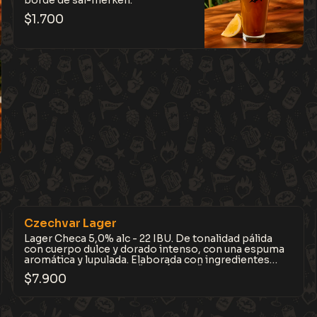
borde de sal-merken.
$
1.700
Czechvar Lager
Lager Checa 5,0% alc - 22 IBU. De tonalidad pálida
con cuerpo dulce y dorado intenso, con una espuma
aromática y lupulada. Elaborada con ingredientes
locales y madurada en ČESKÉ BUDĚJOVICE, Bohemia
$
7.900
del Sur. Limpia, equilibrada y fiel al estilo clásico
checo.