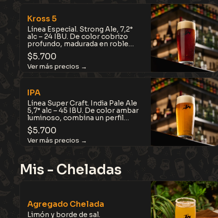
Kross 5
Línea Especial. Strong Ale, 7,2°
alc – 24 IBU. De color cobrizo
profundo, madurada en roble
americano tostado y elaborada
$
5.700
con cinco tipos de malta y
lúpulos, que entregan intensas
notas a avellanas, madera, vainilla
y caramelo. Una auténtica e
irresistible experiencia de sabor.
IPA
Línea Super Craft. India Pale Ale
5,7° alc – 45 IBU. De color ambar
luminoso, combina un perfil
aromático intenso, frutal-
$
5.700
tropical y cítrico, logrando un
equilibrio entre sabor y amargor,
con notas a mango, piña y
maracuyá. Contiene lúpulos
australianos y americanos.
Mis - Cheladas
Cítrica, tropical y muy aromática.
Agregado Chelada
Limón y borde de sal.