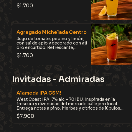
$
1.700
Agregado Michelada Centro
Jugo de tomate, pepino y limón,
con sal de apio y decorado con ají
oro encurtido. Refrescante,
intensa y llena de carácter. Pídelo
$
1.700
con una Kross Pils.
Invitadas - Admiradas
Alameda IPA CSM!
West Coast IPA, 7% alc – 70 IBU. Inspirada en la
frescura y diversidad del mercado callejero local.
Entrega notas a pino, hierbas y cítricos de lúpulos
Citra, Simcoe y Mosaic (CSM). Intensa, expresiva y
$
7.900
difícil de olvidar.