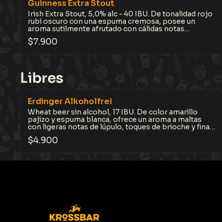
Guinness Extra Stout
Irish Extra Stout, 5,0% alc - 40 IBU. De tonalidad rojo
rubí oscuro con una espuma cremosa, posee un
aroma sutilmente afrutado con cálidas notas
tostadas de café y chocolate negro. Su sabor
$
7.900
intenso, equilibra notas amargas, dulces y tostadas,
con un final seco.
Libres
Erdinger Alkoholfrei
Wheat beer sin alcohol, 17 IBU. De color amarillo
pajizo y espuma blanca, ofrece un aroma a maltas
con ligeras notas de lúpulo, toques de brioche y finas
especias de levadura. Amargor sutil y un toque de
$
4.900
acidez frutal.