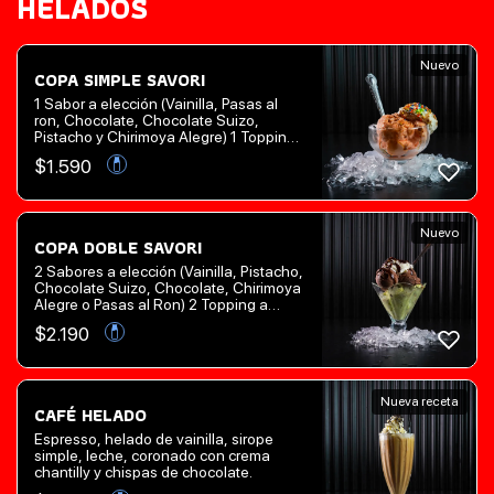
HELADOS
Nuevo
COPA SIMPLE SAVORI
1 Sabor a elección (Vainilla, Pasas al
ron, Chocolate, Chocolate Suizo,
Pistacho y Chirimoya Alegre) 1 Topping
a elección (Chispas de colores o
$
1.590
Chispas de chocolate) 1 Salsa a
elección (Salsa de chocolate, Salsa de
Caramelo o Salsa de Frambuesa)
Nuevo
COPA DOBLE SAVORI
2 Sabores a elección (Vainilla, Pistacho,
Chocolate Suizo, Chocolate, Chirimoya
Alegre o Pasas al Ron) 2 Topping a
elección (Chispas de colores o Chispas
$
2.190
de chocolate) 2 Salsas a elección
(Salsa de chocolate, Salsa de Caramelo
o Salsa de Frambuesa)
Nueva receta
CAFÉ HELADO
Espresso, helado de vainilla, sirope
simple, leche, coronado con crema
chantilly y chispas de chocolate.