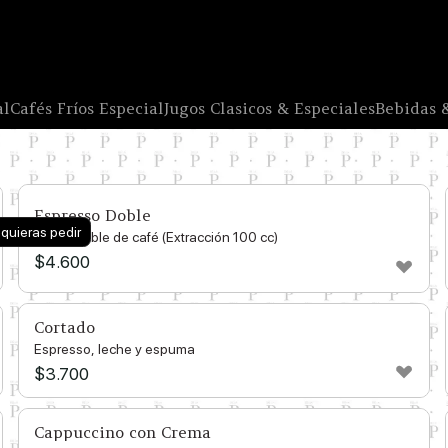
al
Cafés Fríos Especial
Jugos Clasicos & Especiales
Bebidas 
Espresso Doble
 quieras pedir
Carga doble de café (Extracción 100 cc)
$
4.600
Cortado
Espresso, leche y espuma
$
3.700
Cappuccino con Crema