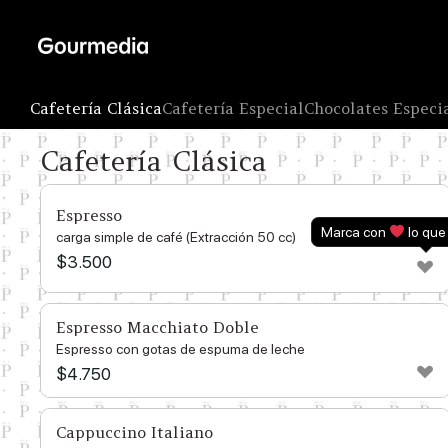
Skip
to
content
Cafetería Clásica
Cafetería Especial
Chocolates Especi
Cafetería Clásica
Espresso
Marca con
lo que
carga simple de café (Extracción 50 cc)
$
3.500
Espresso Macchiato Doble
Espresso con gotas de espuma de leche
$
4.750
Cappuccino Italiano