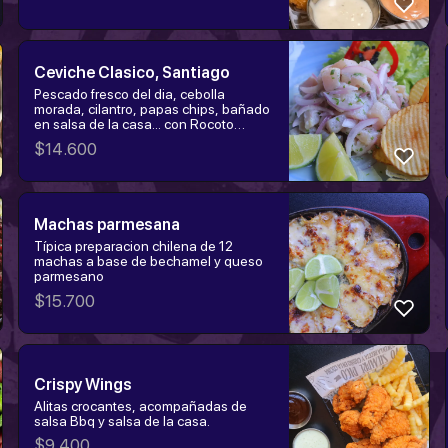
Ceviche Clasico, Santiago
Pescado fresco del dia, cebolla
morada, cilantro, papas chips, bañado
en salsa de la casa... con Rocoto
decorativo ( cuidado)
$
14.600
Machas parmesana
Típica preparacion chilena de 12
machas a base de bechamel y queso
parmesano
$
15.700
Crispy Wings
Alitas crocantes, acompañadas de
salsa Bbq y salsa de la casa.
$
9.400