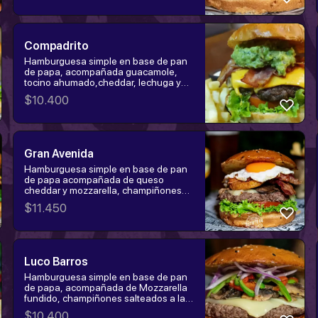
Compadrito
Hamburguesa simple en base de pan
de papa, acompañada guacamole,
tocino ahumado,cheddar, lechuga y
tomate. Elige la proteína:
$
10.400
hamburguesa, churrasco o pollo
tempura.
Gran Avenida
Hamburguesa simple en base de pan
de papa acompañada de queso
cheddar y mozzarella, champiñones
salteados a la cerveza, tocino
$
11.450
ahumado, lechuga, tomate, onion
rings y huevo frito. Elige la proteína:
hamburguesa, churrasco o pollo
tempura.
Luco Barros
Hamburguesa simple en base de pan
de papa, acompañada de Mozzarella
fundido, champiñones salteados a la
cerveza, pimiento, cebolla y salsa de
$
10.400