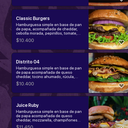
Classic Burgers
Hamburguesa simple en base de pan
de papa, acompañada de cheddar,
cebolla morada, pepinillos, tomate,
lechuga . Elige la proteína:
$
10.400
hamburguesa, churrasco o pollo
tempura.
Distrito 04
Hamburguesa simple en base de pan
de papa acompañada de queso
cheddar, tocino ahumado, rúcula,
pepinillos dulces y salsa de la casa.
$
10.400
Elige la proteína: hamburguesa,
churrasco o pollo tempura.
Juice Ruby
Hamburguesa simple en base de pan
de papa acompañada de queso
cheddar, mozzarella, champiñones
salteados a la cerveza, tocino
$
11.450