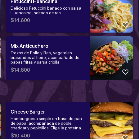
Fetuccini Huancaina
Delicioso Fetuccini bañado con salsa
Huancaina, saltado de res
$
14.600
Mix Anticuchero
Trozos de Pollo y Res, vegetales
braseados al fierro, acompañado de
papas fritas y sarsa criolla
$
14.600
Cheese Burger
Hamburguesa simple en base de pan
de papa, acompañada de doble
cheddar y pepinillos. Elige la proteína:
hamburguesa, churrasco o pollo
$
10.400
tempura.