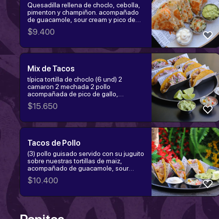
Quesadilla rellena de choclo, cebolla,
pimenton y champiñon. acompañado
de guacamole, sour cream y pico de
gallo.
$
9.400
Mix de Tacos
típica tortilla de choclo (6 und) 2
camaron 2 mechada 2 pollo
acompañada de pico de gallo,
guacamole y crema ácida
$
15.650
Tacos de Pollo
(3) pollo guisado servido con su juguito
sobre nuestras tortillas de maiz,
acompañado de guacamole, sour
cream, y pico de gallo.
$
10.400