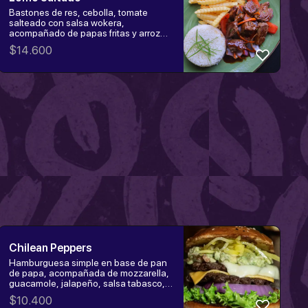
Bastones de res, cebolla, tomate
salteado con salsa wokera,
acompañado de papas fritas y arroz
blanco
$
14.600
Chilean Peppers
Hamburguesa simple en base de pan
de papa, acompañada de mozzarella,
guacamole, jalapeño, salsa tabasco,
cebolla morada y lechuga. Elige la
$
10.400
proteína: hamburguesa, churrasco o