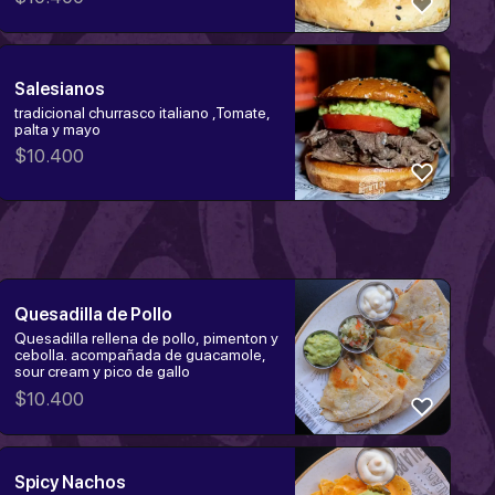
hamburguesa, churrasco o pollo
tempura.
Salesianos
tradicional churrasco italiano ,Tomate,
palta y mayo
$
10.400
Quesadilla de Pollo
Quesadilla rellena de pollo, pimenton y
cebolla. acompañada de guacamole,
sour cream y pico de gallo
$
10.400
Spicy Nachos