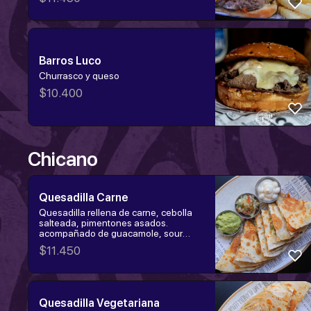
ahumado, onion rings y salsa de
cilantro. Elige la proteína:
hamburguesa, churrasco o pollo
tempura.
Barros Luco
Churrasco y queso
$
10.400
Chicano
Quesadilla Carne
Quesadilla rellena de carne, cebolla
salteada, pimentones asados.
acompañado de guacamole, sour
cream y pico de gallo.
$
11.450
Quesadilla Vegetariana