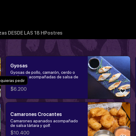
zas DESDE LAS 18 H
Postres
Gyosas
Gyosas de pollo, camarón, cerdo o
verduras, acompañadas de salsa de
 quieras pedir
soya.
$
6.200
Camarones Crocantes
Camarones apanados acompañado
de salsa tártara y golf.
$
10.400