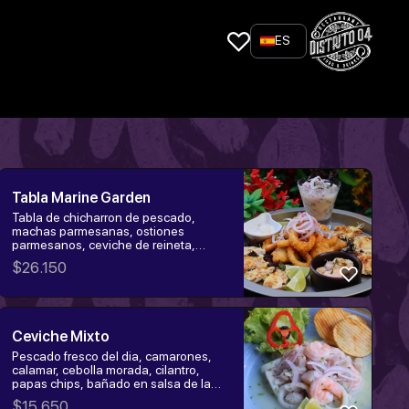
ES
Tabla Marine Garden
Tabla de chicharron de pescado,
machas parmesanas, ostiones
parmesanos, ceviche de reineta,
camarones al ajillo, calamares
$
26.150
apanados. Acompañada de salsa
tartara y salsa bufalo.
Ceviche Mixto
Pescado fresco del dia, camarones,
calamar, cebolla morada, cilantro,
papas chips, bañado en salsa de la
casa... Rocoto Decorativo ( Cuidado)
$
15.650