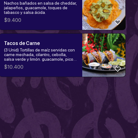
Nachos bañados en salsa de cheddar,
jalapeños, guacamole, toques de
tabasco y salsa ácida.
$
9.400
Tacos de Carne
(3 Unid) Tortillas de maíz servidas con
carne mechada, cilantro, cebolla,
salsa verde y limón. guacamole, pico
de gallo y crema acida
$
10.400