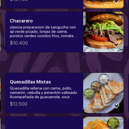
cilantro. Elige la proteína:
hamburguesa, churrasco o pollo
tempura.
Chacarero
clasica preparacion de sanguche con
ají verde picado, lonjas de carne,
porotos verdes cocidos fríos, tomates
en rodajas
$
10.400
Quesadillas Mixtas
Quesadilla rellena con carne, pollo,
camarón, cebolla y pimentón salteado.
Acompañada de guacamole, sour
cream y pico de gallo.
$
12.500