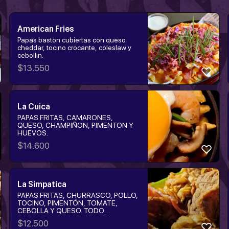
American Fries
Papas baston cubiertas con queso
cheddar, tocino crocante, coleslaw y
cebollin.
$
13.550
La Cuica
PAPAS FRITAS, CAMARONES,
QUESO, CHAMPIÑON, PIMENTON Y
HUEVOS.
$
14.600
La Simpatica
PAPAS FRITAS, CHURRASCO, POLLO,
TOCINO, PIMENTÓN, TOMATE,
CEBOLLA Y QUESO. TODO
COCINADO A BASE DE CERVEZA.
$
12.500