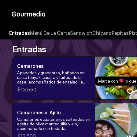
Skip
to
content
Entradas
Menú De La Carta
Sandwich
Chicano
Papitas
Piz
Entradas
Camarones
Apanados y grandotes, bañados en
salsa teriyaki casera y tartara de la
Marca con
lo que
casa, acompañados de ensaladilla
verde queso cabra y tomates cherry
$
13.550
Camarones al Ajillo
Camarones ecuatorianos salteados en
aceite de oliva mantequilla y ajo,
acompañado con tostadas.
$
12.500