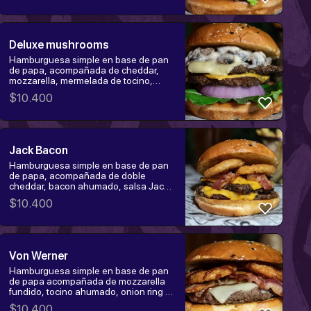
pollo tempura.
Deluxe mushrooms
Hamburguesa simple en base de pan
de papa, acompañada de cheddar,
mozzarella, mermelada de tocino,
champiñones en salsa deluxe, cebolla
$
10.400
morada y rúcula. Elige la proteína:
hamburguesa, churrasco o pollo
tempura.
Jack Bacon
Hamburguesa simple en base de pan
de papa, acompañada de doble
cheddar, bacon ahumado, salsa Jack
Daniels y onion ring. Elige la proteína:
$
10.400
hamburguesa, churrasco o pollo
tempura.
Von Werner
Hamburguesa simple en base de pan
de papa acompañada de mozzarella
fundido, tocino ahumado, onion ring y
salsa bbq. Elige la proteína:
$
10.400