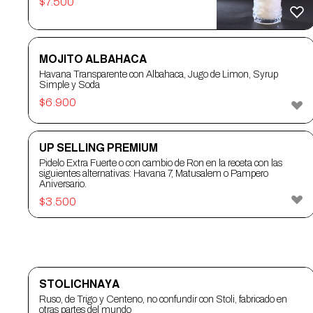
$
7.500
MOJITO ALBAHACA
Havana Transparente con Albahaca, Jugo de Limon, Syrup
Simple y Soda
$
6.900
UP SELLING PREMIUM
Pidelo Extra Fuerte o con cambio de Ron en la receta con las
siguientes alternativas: Havana 7, Matusalem o Pampero
Aniversario.
$
3.500
VODKA
STOLICHNAYA
Ruso, de Trigo y Centeno, no confundir con Stoli, fabricado en
otras partes del mundo