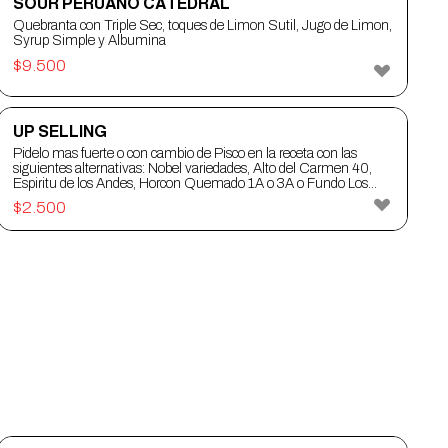
SOUR PERUANO CATEDRAL
Quebranta con Triple Sec, toques de Limon Sutil, Jugo de Limon,
Syrup Simple y Albumina
$
9.500
UP SELLING
Pidelo mas fuerte o con cambio de Pisco en la receta con las
siguientes alternativas: Nobel variedades, Alto del Carmen 40,
Espiritu de los Andes, Horcon Quemado 1A o 3A o Fundo Los
Nichos
$
2.500