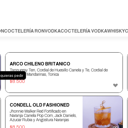
ON
COCTELERÍA RON
VODKA
COCTELERÍA VODKA
WHISKY
C
ARCO CHILENO BRITANICO
Tanqueray Ten, Cordial de Huesillo Canela y Te, Cordial de
Pomelo y Mandarinas, Tonica
 quieras pedir
$
8.500
CONDELL OLD FASHIONED
Jhonnie Walker Red Fortificado en
Naranja Canela Pop Corn, Jack Daniels,
Azucar Rubia y Angostura Naranjas
$
8.500