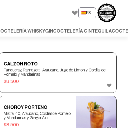
ES
OCTELERÍA WHISKY
GIN
COCTELERÍA GIN
TEQUILA
COCTE
CALZON ROTO
Tanqueray, Ramazotti, Araucano, Jugo de Limon y Cordial de
Pomelo y Mandarinas
$
8.500
CHOROY PORTEÑO
Mistral 40, Araucano, Cordial de Pomelo
y Mandarinas y Ginger Ale
$
8.500