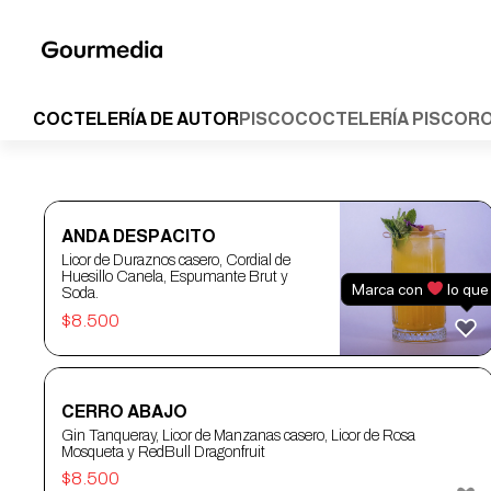
Skip
to
content
COCTELERÍA DE AUTOR
PISCO
COCTELERÍA PISCO
R
COCTELERÍA DE AUTOR
ANDA DESPACITO
Licor de Duraznos casero, Cordial de
Huesillo Canela, Espumante Brut y
Marca con
lo que
Soda.
$
8.500
CERRO ABAJO
Gin Tanqueray, Licor de Manzanas casero, Licor de Rosa
Mosqueta y RedBull Dragonfruit
$
8.500