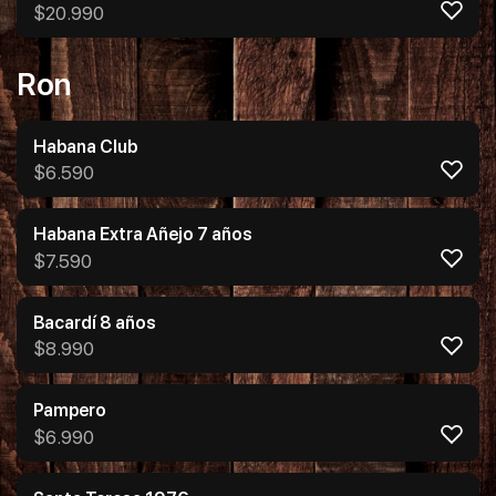
$
20.990
Ron
Habana Club
$
6.590
Habana Extra Añejo 7 años
$
7.590
Bacardí 8 años
$
8.990
Pampero
$
6.990