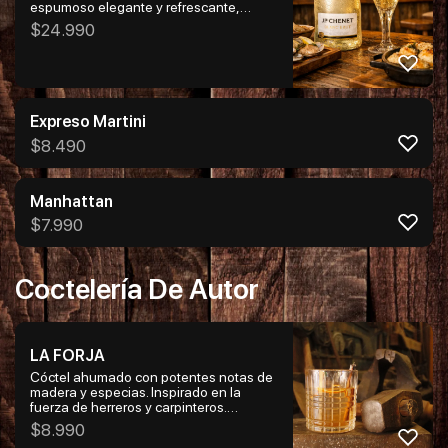
espumoso elegante y refrescante,
elaborado en la región
$
24.990
de Languedoc, Francia, con uvas
blancas seleccionadas. Destaca por sus
finas burbujas, notas de frutas blancas y
brioche, y un final fresco y equilibrado,
ideal para celebraciones y maridajes
con mariscos o pescados
Expreso Martini
$
8.490
Manhattan
$
7.990
Coctelería De Autor
LA FORJA
Cóctel ahumado con potentes notas de
madera y especias. Inspirado en la
fuerza de herreros y carpinteros.
Ingredientes: Bourbon, miel especiada,
$
8.990
bitter aromático, naranja.