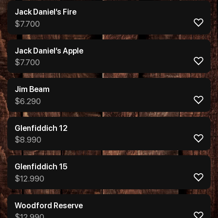
Jack Daniel’s Fire
$
7.700
Jack Daniel’s Apple
$
7.700
Jim Beam
$
6.290
Glenfiddich 12
$
8.990
Glenfiddich 15
$
12.990
Woodford Reserve
$
12.990