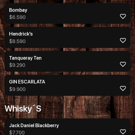
Bombay
$
6.590
Hendrick’s
$
8.590
Tanqueray Ten
$
9.290
GIN ESCARLATA
$
9.900
Whisky´s
Jack Daniel Blackberry
$
7.700