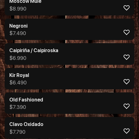
Moscow Mule
$
8.990
Negroni
$
7.490
Caipiriña / Caipiroska
$
6.990
Kir Royal
$
6.490
Old Fashioned
$
7.390
Clavo Oxidado
$
7.790