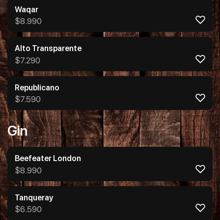
Waqar
$
8.990
Alto Transparente
$
7.290
Republicano
$
7.590
Gin
Beefeater London
$
8.990
Tanqueray
$
6.590