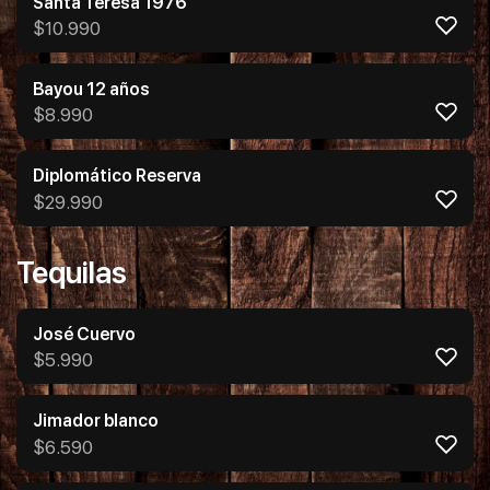
Santa Teresa 1976
$
10.990
Bayou 12 años
$
8.990
Diplomático Reserva
$
29.990
Tequilas
José Cuervo
$
5.990
Jimador blanco
$
6.590