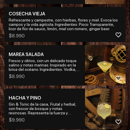
COSECHA VIEJA
Refrescante y campestre, con hierbas, flores y miel. Evoca los
campos y la vida agrícola. Ingredientes: Pisco Transparente,
licor de flor de sauco, limón, miel con romero, ginger beer.
$
8.990
MAREA SALADA
Fresco y cítrico, con un delicado toque
salino y notas marinas. Inspirado en la
brisa del océano. Ingredientes: Vodka,
vermut seco, limón, Jarabe de Pepino
$
8.990
con cochayuyo, Sal marina en el borde.
HACHA Y PINO
Gin & Tonic de la casa, Frutal y herbal,
con frescor de bosque y notas
resinosas. Representa la fuerza y
vitalidad de la madera recién cortada.
$
9.990
Ingredientes: Gin de enebro, licor de
manzana verde, limón, romero, agua