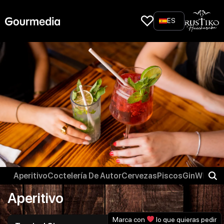
Skip
to
ES
content
Aperitivo
Coctelería De Autor
Cervezas
Piscos
Gin
Whisky
Aperitivo
Marca con
lo que quieras pedir