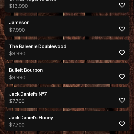
$
13.990
Jameson
$
7.990
The Balvenie Doublewood
$
8.990
Bulleit Bourbon
$
8.990
Jack Daniel’s Nº7
$
7.700
Jack Daniel’s Honey
$
7.700