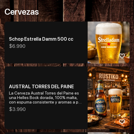
tónica.
Cervezas
Schop Estrella Damm 500 cc
$
6.990
AUSTRAL TORRES DEL PAINE
La Cerveza Austral Torres del Paine es
una Helles Bock dorada, 100% malta,
con espuma consistente y aromas a pan
y bizcochos dulces. Tiene un amargor
$
3.990
medio‑estructurado y un grado
alcohólico de 6,1°, ideal para
acompañar pescados grasos como
salmón a la plancha o mariscos como
machas a la parmesan