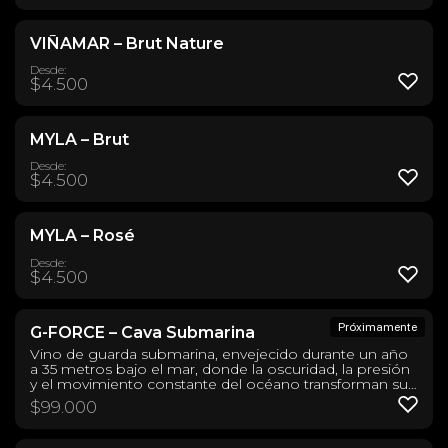
VIÑAMAR – Brut Nature
Desde:
$
4.500
MYLA – Brut
Desde:
$
4.500
MYLA – Rosé
Desde:
$
4.500
G-FORCE – Cava Submarina
Vino de guarda submarina, envejecido durante un año
a 35 metros bajo el mar, donde la oscuridad, la presión
y el movimiento constante del océano transforman su
carácter. Esta mezcla de Garnacha y Petit Syrah logra un
$
99.000
perfil profundo y elegante, con notas de fruta negra,
especias y un sutil toque mineral. Taninos suaves, final
largo y una historia que se siente en cada copa.