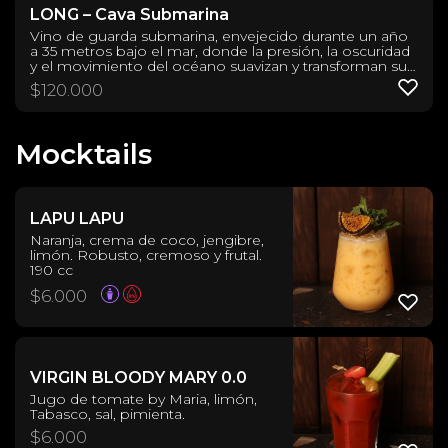
LONG – Cava Submarina
Vino de guarda submarina, envejecido durante un año
a 35 metros bajo el mar, donde la presión, la oscuridad
y el movimiento del océano suavizan y transforman su
carácter. Esta mezcla de Carmenere, Petit Verdot y
$
120.000
Petit Syrah ofrece un perfil profundo y elegante, con
notas de fruta negra, especias y tierra húmeda. Taninos
redondos, textura sedosa y un final largo que deja una
huella única.
Mocktails
LAPU LAPU
Naranja, crema de coco, jengibre,
limón. Robusto, cremoso y frutal.
190 cc
$
6.000
VIRGIN BLOODY MARY 0.0
Jugo de tomate by Maria, limón,
Tabasco, sal, pimienta.
$
6.000