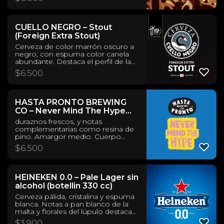
medio ligero, sensación
refrescante. Estilo: Czech Amber
Lager. ABV: 5.4% IBUs: 22 Origen:
Nos, Chile
CUELLO NEGRO – Stout
(Foreign Extra Stout)
Cerveza de color marrón oscuro a
negro, con espuma color canela
abundante. Destaca el perfil de la
malta con notas a café, chocolate,
$
6.500
trufas, dátiles, suave caramelo y pan
tostado. Amargor persistente, final
medio seco, cuerpo medio a
medio pleno, sensación cremosa
HASTA PRONTO BREWING
en boca. Ganadora World Beer Cup
CO – Never Mind The Hype
2024 - Medalla de Plata. Estilo:
(Hazy IPA)
Foreing Extra Stout. ABV: 8,0%
duraznos frescos, y notas
complementarias como resina de
IBUs: 56 Origen: Valdivia, Chile
pino. Amargor medio. Cuerpo
medio, de sensación cremosa en
$
6.500
boca. Estilo: Hazy IPA ABV: 6,6%
IBUs: N/A Origen: Santiago, Chile
HEINEKEN 0.0 – Pale Lager sin
alcohol (botellin 330 cc)
Cerveza pálida, cristalina y espuma
blanca. Notas a pan blanco de la
malta y florales del lúpulo destacan
en el balance. En boca, es ligera y
$
3.900