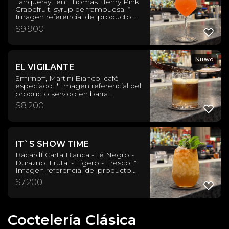
Tanqueray Ten, Thomas Henry Pink
Grapefruit, syrup de frambuesa. *
Imagen referencial del producto
servido en barra. Formato de
$
9.900
presentación puede variar si se
solicita para consumo fuera de
ésta.
Nuevo
EL VIGILANTE
Smirnoff, Martini Bianco, café
especiado. * Imagen referencial del
producto servido en barra.
Formato de presentación puede
$
8.200
variar si se solicita para consumo
fuera de ésta.
IT`S SHOW TIME
BacardÍ Carta Blanca - Té Negro -
Durazno. Frutal - Ligero - Fresco. *
Imagen referencial del producto
servido en barra. Formato de
$
7.200
presentación puede variar si se
solicita para consumo fuera de
ésta.
Coctelería Clásica