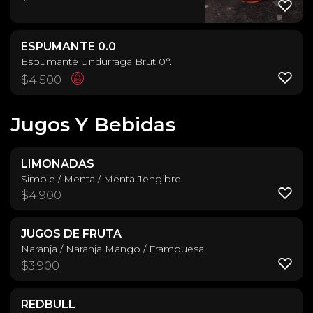
ESPUMANTE 0.0
Espumante Undurraga Brut 0°.
$
4.500
Jugos Y Bebidas
LIMONADAS
Simple / Menta / Menta Jengibre
$
4.900
JUGOS DE FRUTA
Naranja / Naranja Mango / Frambuesa.
$
3.900
REDBULL