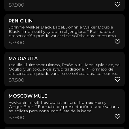
$
7.900
PENICILIN
Johnnie Walker Black Label, Johnnie Walker Double
Black, limón sutil y syrup miel-jengibre. * Formato de
presentación puede variar si se solicita para consumo
fuera de la barra.
$
7.900
MARGARITA
Tequila El Jimador Blanco, limón sutil, licor Triple Sec, sal
Oculto y un toque de syrup tradicional. * Formato de
presentación puede variar si se solicita para consumo
fuera de la barra.
$
7.500
MOSCOW MULE
Vodka Smirnoff Tradicional, limón, Thomas Henry
Ginger Beer. * Formato de presentación puede variar si
se solicita para consumo fuera de la barra.
$
7.900