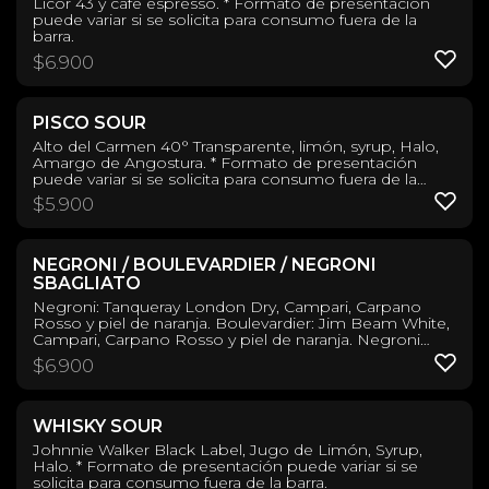
Licor 43 y café espresso. * Formato de presentación
puede variar si se solicita para consumo fuera de la
barra.
$
6.900
PISCO SOUR
Alto del Carmen 40° Transparente, limón, syrup, Halo,
Amargo de Angostura. * Formato de presentación
puede variar si se solicita para consumo fuera de la
barra.
$
5.900
NEGRONI / BOULEVARDIER / NEGRONI
SBAGLIATO
Negroni: Tanqueray London Dry, Campari, Carpano
Rosso y piel de naranja. Boulevardier: Jim Beam White,
Campari, Carpano Rosso y piel de naranja. Negroni
Sbagliato: Campari, Carpano Rosso, Undurraga Brut,
$
6.900
piel de naranja. * Formato de presentación puede variar
si se solicita para consumo fuera de la barra.
WHISKY SOUR
Johnnie Walker Black Label, Jugo de Limón, Syrup,
Halo. * Formato de presentación puede variar si se
solicita para consumo fuera de la barra.