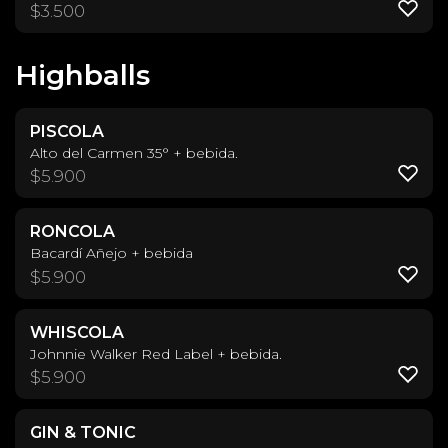
$
3.500
Highballs
PISCOLA
Alto del Carmen 35° + bebida.
$
5.900
RONCOLA
Bacardí Añejo + bebida
$
5.900
WHISCOLA
Johnnie Walker Red Label + bebida.
$
5.900
GIN & TONIC