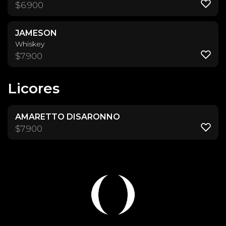
$
6.900
JAMESON
Whiskey
$
7.900
Licores
AMARETTO DISARONNO
$
7.900