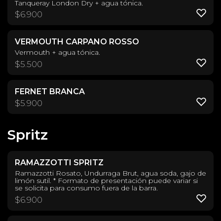
Tanqueray London Dry + agua tónica.
$
6.900
VERMOUTH CARPANO ROSSO
Vermouth + agua tónica.
$
5.500
FERNET BRANCA
$
5.900
Spritz
RAMAZZOTTI SPRITZ
Ramazzotti Rosato, Undurraga Brut, agua soda, gajo de
limón sutil. * Formato de presentación puede variar si
se solicita para consumo fuera de la barra.
$
6.900