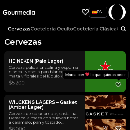
Skip
to
ES
content
Cervezas
Coctelería Oculto
Coctelería Clásica
Con R
Cervezas
HEINEKEN (Pale Lager)
Cerveza pálida, cristalina y espuma
blanca. Notas a pan blanco de la
Marca con
lo que quieras pedir
malta y florales del lúpulo destacan
en el balance. En boca, es ligera y
$
5.200
refrescante. Estilo: International
Pale Lager ABV: 5.0% IBUs: N/A
Origen: Países Bajos.
WILCKENS LAGERS – Gasket
(Amber Lager)
Cerveza de color ámbar, cristalina.
Destaca la malta con suaves notas
a caramelo, pan y tostado.
Amargor medio bajo. Cuerpo
$
6.000