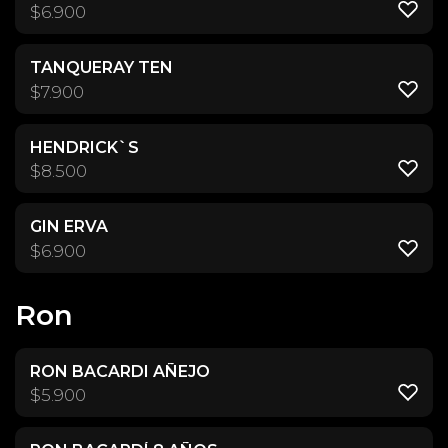
$
6.900
TANQUERAY TEN
$
7.900
HENDRICK`S
$
8.500
GIN ERVA
$
6.900
Ron
RON BACARDI AÑEJO
$
5.900