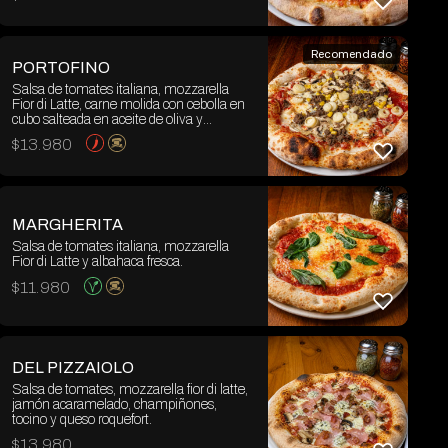
Recomendado
PORTOFINO
Salsa de tomates italiana, mozzarella
Fior di Latte, carne molida con cebolla en
cubo salteada en aceite de oliva y
merquén, champiñones, palmitos y
$
13.980
choclo.
MARGHERITA
Salsa de tomates italiana, mozzarella
Fior di Latte y albahaca fresca.
$
11.980
DEL PIZZAIOLO
Salsa de tomates, mozzarella fior di latte,
jamón acaramelado, champiñones,
tocino y queso roquefort.
$
13.980