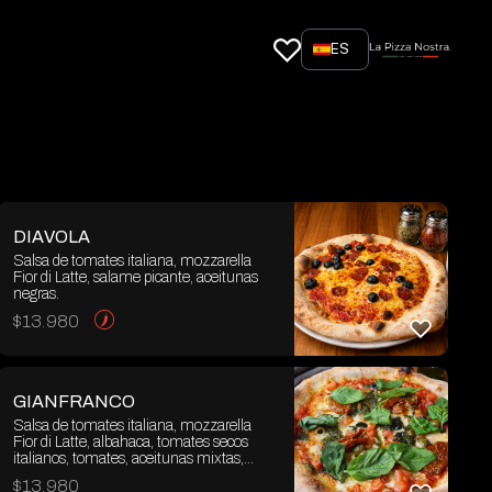
ES
DIAVOLA
Salsa de tomates italiana, mozzarella
Fior di Latte, salame picante, aceitunas
negras.
$
13.980
GIANFRANCO
Salsa de tomates italiana, mozzarella
Fior di Latte, albahaca, tomates secos
italianos, tomates, aceitunas mixtas,
aceite de oliva y pesto.
$
13.980