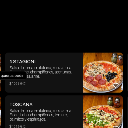
4 STAGIONI
Salsa de tomates italiana, mozzarella
Fior di Latte, champiñones, aceitunas,
 quieras pedir
tomates y salame.
$
13.980
TOSCANA
Salsa de tomates italiana, mozzarella
Fior di Latte, champiñones, tomate,
palmitos y espárragos.
$
13.980