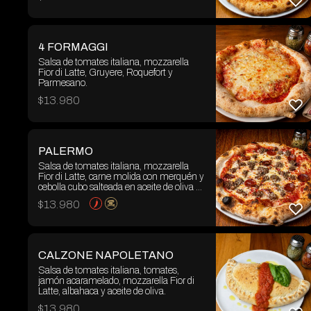
4 FORMAGGI
Salsa de tomates italiana, mozzarella
Fior di Latte, Gruyere, Roquefort y
Parmesano.
$
13.980
PALERMO
Salsa de tomates italiana, mozzarella
Fior di Latte, carne molida con merquén y
cebolla cubo salteada en aceite de oliva y
salame picante.
$
13.980
CALZONE NAPOLETANO
Salsa de tomates italiana, tomates,
jamón acaramelado, mozzarella Fior di
Latte, albahaca y aceite de oliva.
$
13.980