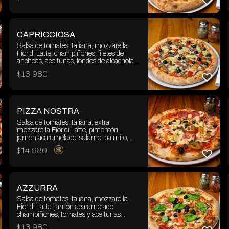
CAPRICCIOSA
Salsa de tomates italiana, mozzarella
Fior di Latte, champiñones, filetes de
anchoas, aceitunas, fondos de alcachofas,
pimentones y alcaparras.
$
13.980
PIZZA NOSTRA
Salsa de tomates italiana, extra
mozzarella Fior di Latte, pimentón,
jamón acaramelado, salame, palmito,
champiñones, aceitunas y choricillos.
$
14.980
AZZURRA
Salsa de tomates italiana, mozzarella
Fior di Latte, jamón acaramelado,
champiñones, tomates y aceitunas
negras y verdes.
$
13.980