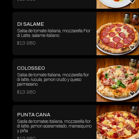
DI SALAME
Salsa de tomate italiana, mozzarella Fior
di Latte, salame italiano.
$
13.980
COLOSSEO
Salsa de tomate Italiana, mozzarella fior
di latte, rucula, jamon crudo y queso
parmesano.
$
13.980
PUNTA CANA
Sasla de tomates Italiana, mozzarella fior
di latte, jamon acaramelado, marrasquino
y piña
$
13.980