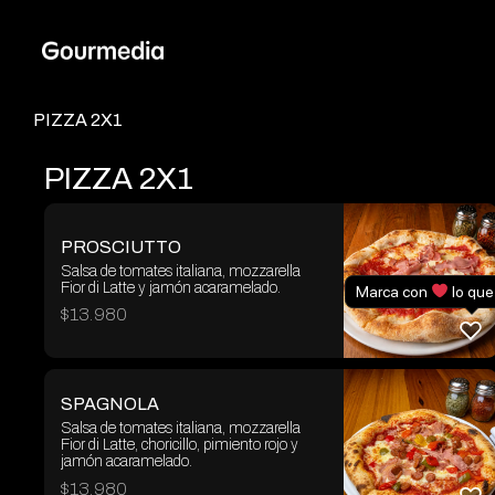
Skip
to
content
PIZZA 2X1
PIZZA 2X1
PROSCIUTTO
Salsa de tomates italiana, mozzarella
Fior di Latte y jamón acaramelado.
Marca con
lo que
$
13.980
SPAGNOLA
Salsa de tomates italiana, mozzarella
Fior di Latte, choricillo, pimiento rojo y
jamón acaramelado.
$
13.980