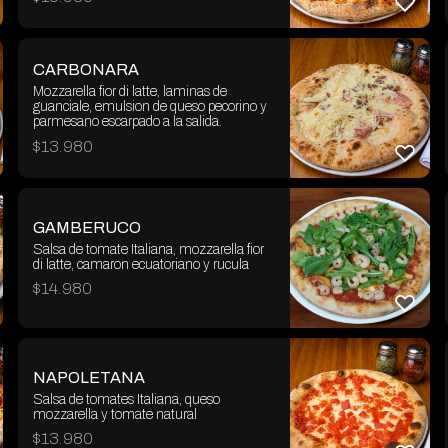
CARBONARA
Mozzarella fior di latte, laminas de
guanciale, emulsion de queso pecorino y
parmesano escarpado a la salida.
$
13.980
GAMBERUCO
Salsa de tomate Italiana, mozzarella fior
di latte, camaron ecuatoriano y rucula
$
14.980
NAPOLETANA
Salsa de tomates Italiana, queso
mozzarella y tomate natural
$
13.980