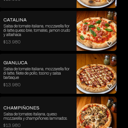
CATALINA
Salsa de tomate italiana, mozzarella fior
di latte,queso brie, tomates, jamon crudo
y albahaca
$
13.980
GIANLUCA
Salsa de tomate Italiana, mozzarella fior
di latte, filete de pollo, tocino y salsa
barbaque
$
13.980
CHAMPIÑONES
Salsa de tomates Italiana, queso
mozzarella y champiñones laminados.
$
13.980